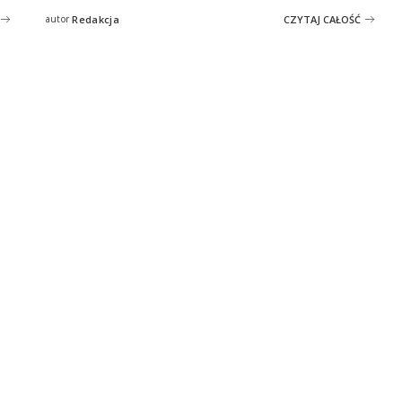
autor
Redakcja
CZYTAJ CAŁOŚĆ
Posted
by