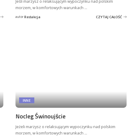
Jeśli marzysz o relaksującym wypoczynku nad polskim
morzem, w komfortowych warunkach
...
autor
Redakcja
CZYTAJ CAŁOŚĆ
Posted
by
INNE
Nocleg Świnoujście
Jeżeli marzysz o relaksującym wypoczynku nad polskim
morzem, w komfortowych warunkach
...