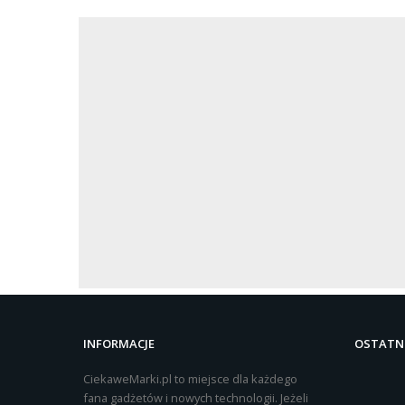
INFORMACJE
OSTATNI
CiekaweMarki.pl to miejsce dla każdego
fana gadżetów i nowych technologii. Jeżeli