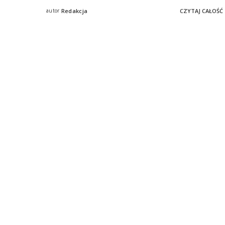
autor
Redakcja
CZYTAJ CAŁOŚĆ
Posted
by