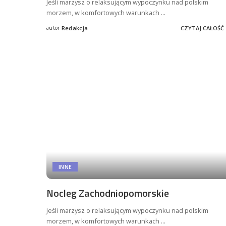
Jeśli marzysz o relaksującym wypoczynku nad polskim
morzem, w komfortowych warunkach
...
autor
Redakcja
CZYTAJ CAŁOŚĆ
Posted
by
INNE
Nocleg Zachodniopomorskie
Jeśli marzysz o relaksującym wypoczynku nad polskim
morzem, w komfortowych warunkach
...