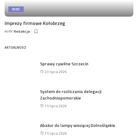
INNE
Imprezy firmowe Kołobrzeg
autor
Redakcja
Posted
by
AKTUALNOŚCI
Sprawy cywilne Szczecin
23 lipca 2026
System do rozliczania delegacji
Zachodniopomorskie
15 lipca 2026
Abażur do lampy wiszącej Dolnośląskie
15 lipca 2026