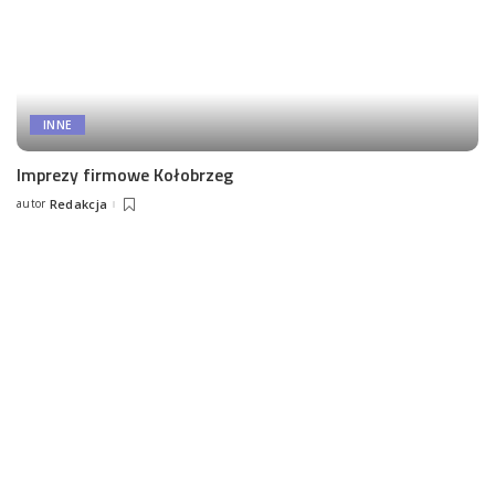
INNE
Imprezy firmowe Kołobrzeg
autor
Redakcja
Posted
by