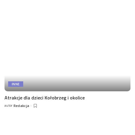
by
INNE
Atrakcje dla dzieci Kołobrzeg i okolice
autor
Redakcja
Posted
by