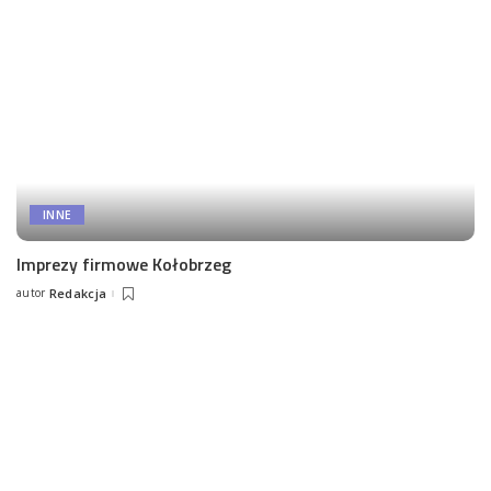
INNE
Imprezy firmowe Kołobrzeg
autor
Redakcja
Posted
by