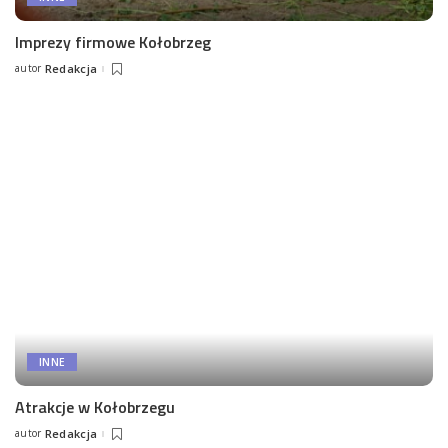
Imprezy firmowe Kołobrzeg
autor
Redakcja
Posted
by
INNE
Atrakcje w Kołobrzegu
autor
Redakcja
Posted