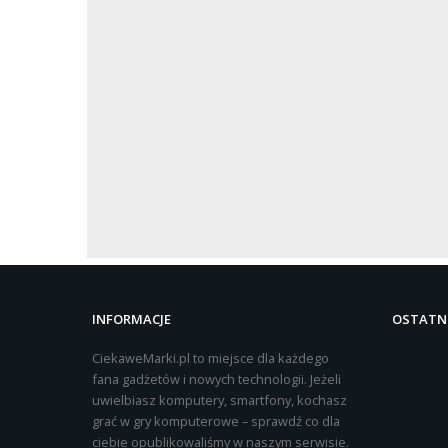
INFORMACJE
OSTATNI
CiekaweMarki.pl to miejsce dla każdego
fana gadżetów i nowych technologii. Jeżeli
uwielbiasz komputery, smartfony, kochasz
grać w gry komputerowe – sprawdź co dla
ciebie opublikowaliśmy w naszym serwisie.