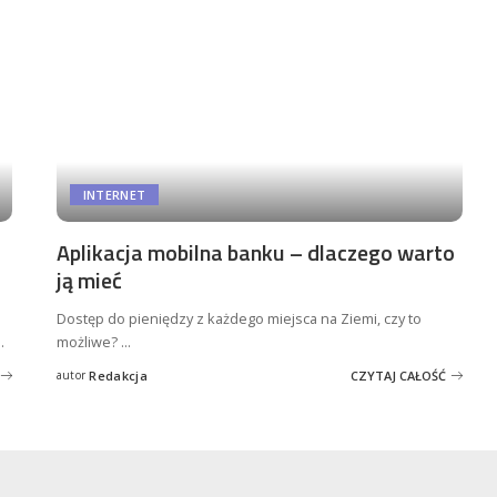
INTERNET
Aplikacja mobilna banku – dlaczego warto
ją mieć
Dostęp do pieniędzy z każdego miejsca na Ziemi, czy to
..
możliwe?
...
autor
Redakcja
CZYTAJ CAŁOŚĆ
Posted
by