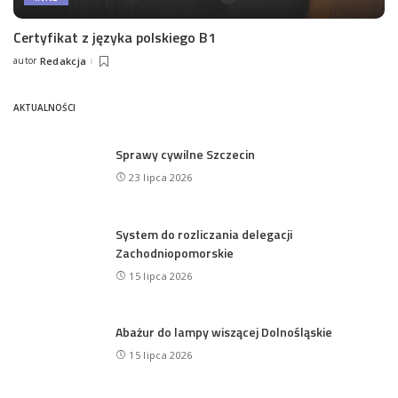
Certyfikat z języka polskiego B1
autor
Redakcja
Posted
by
AKTUALNOŚCI
Sprawy cywilne Szczecin
23 lipca 2026
System do rozliczania delegacji
Zachodniopomorskie
15 lipca 2026
Abażur do lampy wiszącej Dolnośląskie
15 lipca 2026