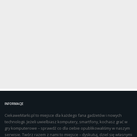
INFORMACJE
CiekaweMarki.pl to miejsce dla każdego fana gadżetów i nowych
technologii. Jeżeli uwielbiasz komputery, smartfony, kochasz grać w
gry komputerowe – sprawdź co dla ciebie opublikowaliśmy w naszym
serwisie. Twórz razem z nami to miejsce – dyskutuj, dziel się własnymi