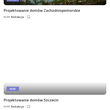
Projektowanie domów Zachodniopomorskie
autor
Redakcja
Posted
by
INNE
Projektowanie domów Szczecin
autor
Redakcja
Posted