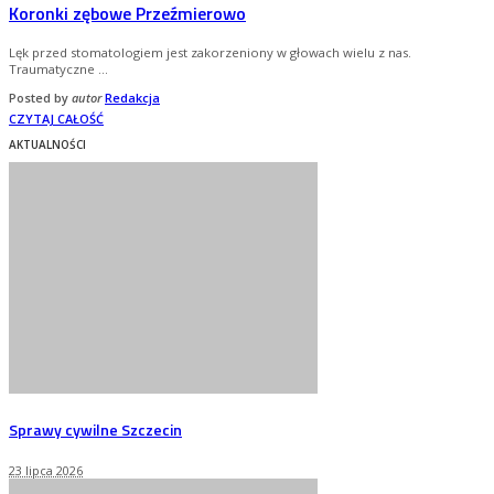
Koronki zębowe Przeźmierowo
Lęk przed stomatologiem jest zakorzeniony w głowach wielu z nas.
Traumatyczne
...
Posted by
autor
Redakcja
CZYTAJ CAŁOŚĆ
AKTUALNOŚCI
Sprawy cywilne Szczecin
23 lipca 2026