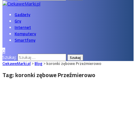
Gadżety
Gry
Internet
Komputery
Smartfony
0
Szukaj:
CiekaweMarki.pl
>
Blog
>
koronki zębowe Przeźmierowo
Tag:
koronki zębowe Przeźmierowo