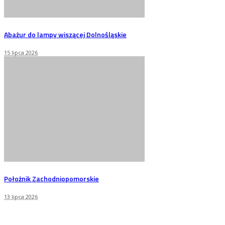
Abażur do lampy wiszącej Dolnośląskie
15 lipca 2026
Położnik Zachodniopomorskie
13 lipca 2026