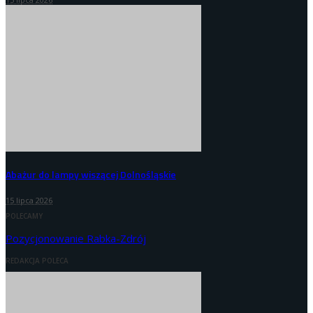
Abażur do lampy wiszącej Dolnośląskie
15 lipca 2026
POLECAMY
Pozycjonowanie Rabka-Zdrój
REDAKCJA POLECA