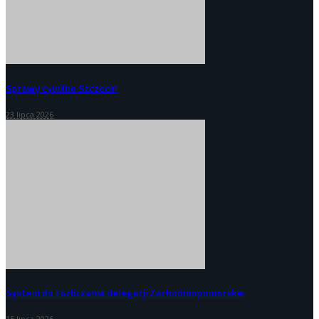
Sprawy cywilne Szczecin
23 lipca 2026
System do rozliczania delegacji Zachodniopomorskie
15 lipca 2026