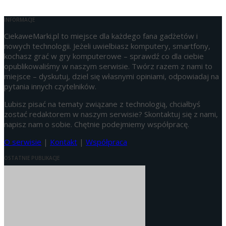
INFORMACJE
CiekaweMarki.pl to miejsce dla każdego fana gadżetów i
nowych technologii. Jeżeli uwielbiasz komputery, smartfony,
kochasz grać w gry komputerowe – sprawdź co dla ciebie
opublikowaliśmy w naszym serwisie. Twórz razem z nami to
miejsce – dyskutuj, dziel się własnymi opiniami, odpowiadaj na
pytania innych czytelników.
Lubisz pisać na tematy związane z technologią, chciałbyś
zostać redaktorem w naszym serwisie? Skontaktuj się z nami,
napisz nam o sobie. Chętnie podejmiemy współpracę.
O serwisie
|
Kontakt
|
Współpraca
OSTATNIE PUBLIKACJE