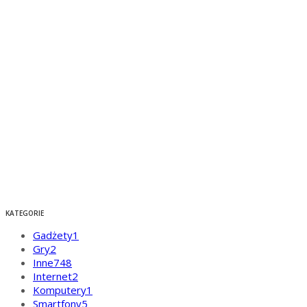
KATEGORIE
Gadżety
1
Gry
2
Inne
748
Internet
2
Komputery
1
Smartfony
5