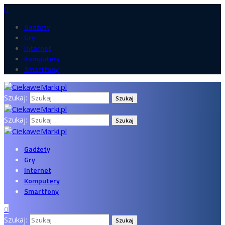
0
Gadżety
Gry
Internet
Komputery
Smartfony
Szukaj:
Szukaj:
Gadżety
Gry
Internet
Komputery
Smartfony
0
Szukaj: