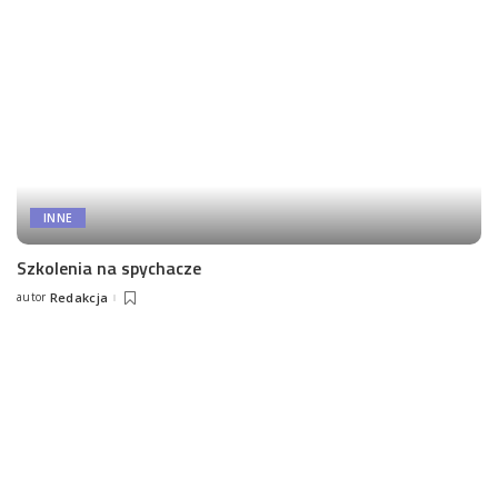
INNE
Szkolenia na spychacze
autor
Redakcja
Posted
by