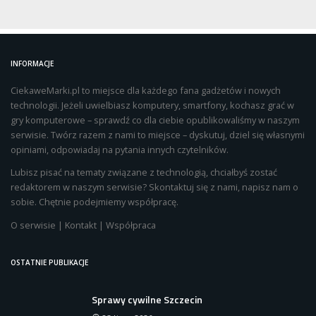
INFORMACJE
CiekaweMarki.pl to miejsce dla każdego fana gadżetów i nowych
technologii. Jeżeli uwielbiasz komputery, smartfony, kochasz grać w
gry komputerowe – sprawdź co dla ciebie opublikowaliśmy w naszym
serwisie. Twórz razem z nami to miejsce – dyskutuj, dziel się własnymi
opiniami, odpowiadaj na pytania innych czytelników.
Lubisz pisać na tematy związane z technologią, chciałbyś zostać
redaktorem w naszym serwisie? Skontaktuj się z nami, napisz nam o
sobie. Chętnie podejmiemy współpracę.
O serwisie
|
Kontakt
|
Współpraca
OSTATNIE PUBLIKACJE
Sprawy cywilne Szczecin