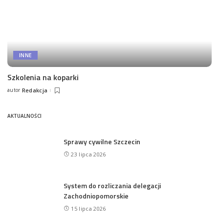
INNE
Szkolenia na koparki
autor
Redakcja
Posted
by
AKTUALNOŚCI
Sprawy cywilne Szczecin
23 lipca 2026
System do rozliczania delegacji
Zachodniopomorskie
15 lipca 2026