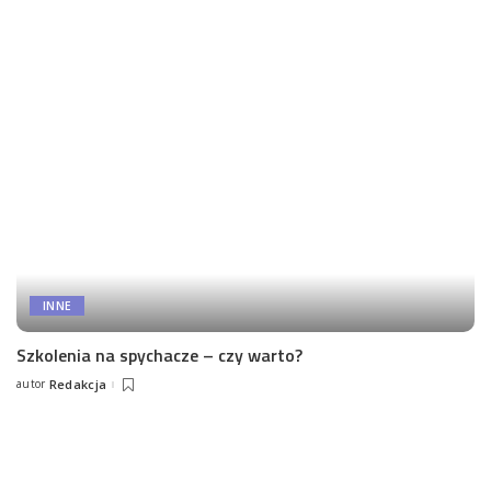
by
INNE
Szkolenia na spychacze – czy warto?
autor
Redakcja
Posted
by