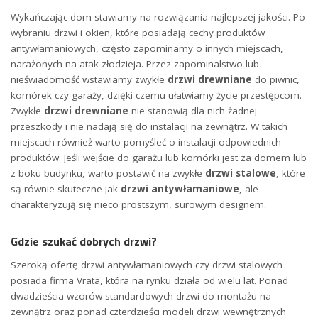
Wykańczając dom stawiamy na rozwiązania najlepszej jakości. Po
wybraniu drzwi i okien, które posiadają cechy produktów
antywłamaniowych, często zapominamy o innych miejscach,
narażonych na atak złodzieja. Przez zapominalstwo lub
nieświadomość wstawiamy zwykłe
drzwi drewniane
do piwnic,
komórek czy garaży, dzięki czemu ułatwiamy życie przestępcom.
Zwykłe
drzwi drewniane
nie stanowią dla nich żadnej
przeszkody i nie nadają się do instalacji na zewnątrz. W takich
miejscach również warto pomyśleć o instalacji odpowiednich
produktów. Jeśli wejście do garażu lub komórki jest za domem lub
z boku budynku, warto postawić na zwykłe
drzwi stalowe
, które
są równie skuteczne jak
drzwi antywłamaniowe
, ale
charakteryzują się nieco prostszym, surowym designem.
Gdzie szukać dobrych drzwi?
Szeroką ofertę drzwi antywłamaniowych czy drzwi stalowych
posiada firma Vrata, która na rynku działa od wielu lat. Ponad
dwadzieścia wzorów standardowych drzwi do montażu na
zewnątrz oraz ponad czterdzieści modeli drzwi wewnętrznych