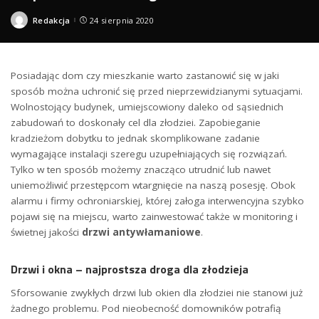
Redakcja
24 sierpnia 2020
Posted
by
Posiadając dom czy mieszkanie warto zastanowić się w jaki
sposób można uchronić się przed nieprzewidzianymi sytuacjami.
Wolnostojący budynek, umiejscowiony daleko od sąsiednich
zabudowań to doskonały cel dla złodziei. Zapobieganie
kradzieżom dobytku to jednak skomplikowane zadanie
wymagające instalacji szeregu uzupełniających się rozwiązań.
Tylko w ten sposób możemy znacząco utrudnić lub nawet
uniemożliwić przestępcom wtargnięcie na naszą posesję. Obok
alarmu i firmy ochroniarskiej, której załoga interwencyjna szybko
pojawi się na miejscu, warto zainwestować także w monitoring i
świetnej jakości
drzwi antywłamaniowe
.
Drzwi i okna – najprostsza droga dla złodzieja
Sforsowanie zwykłych drzwi lub okien dla złodziei nie stanowi już
żadnego problemu. Pod nieobecność domowników potrafią