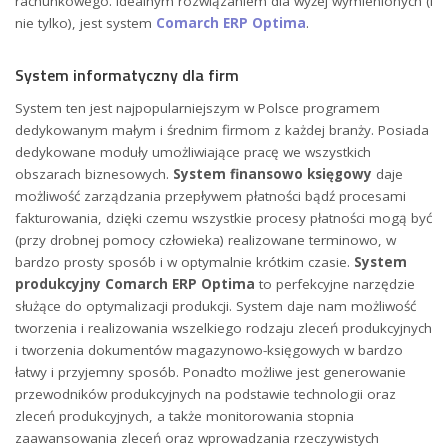
rachunkowego. Idealnym rozwiązaniem dla wyżej wymienionych (i
nie tylko), jest system
Comarch ERP Optima
.
System informatyczny dla firm
System ten jest najpopularniejszym w Polsce programem
dedykowanym małym i średnim firmom z każdej branży. Posiada
dedykowane moduły umożliwiające pracę we wszystkich
obszarach biznesowych.
System finansowo księgowy
daje
możliwość zarządzania przepływem płatności bądź procesami
fakturowania, dzięki czemu wszystkie procesy płatności mogą być
(przy drobnej pomocy człowieka) realizowane terminowo, w
bardzo prosty sposób i w optymalnie krótkim czasie.
System
produkcyjny
Comarch ERP Optima
to perfekcyjne narzędzie
służące do optymalizacji produkcji. System daje nam możliwość
tworzenia i realizowania wszelkiego rodzaju zleceń produkcyjnych
i tworzenia dokumentów magazynowo-księgowych w bardzo
łatwy i przyjemny sposób. Ponadto możliwe jest generowanie
przewodników produkcyjnych na podstawie technologii oraz
zleceń produkcyjnych, a także monitorowania stopnia
zaawansowania zleceń oraz wprowadzania rzeczywistych