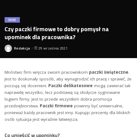
INNE
Czy paczki firmowe to dobry pomysł na
upominek dla pracownika?
Redakcja
29 września 2021
Posted
by
Mnóstwo firm wręcza swoim pracownikom
paczki świąteczne
.
Jest to doskonały sposób, aby wynagrodzić ich pracę i sprawić, że
poczują się docenieni.
Paczki delikatesowe
mogą zawierać tak
naprawdę wszystko, lecz podstawą są słodycze sygnowane
logiem firmy. Jest to przede wszystkim dobra promocja
przedsiębiorstwa.
Paczki firmowe
powinny być uniwersalne,
ponieważ każdy pracownik jest inny. Kupując prezenty dla bliskich
osób sytuacja jest wyraźnie łatwiejsza.
Co umieścić w upominku?