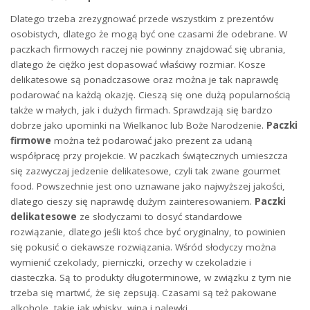
Dlatego trzeba zrezygnować przede wszystkim z prezentów
osobistych, dlatego że mogą być one czasami źle odebrane. W
paczkach firmowych raczej nie powinny znajdować się ubrania,
dlatego że ciężko jest dopasować właściwy rozmiar. Kosze
delikatesowe są ponadczasowe oraz można je tak naprawdę
podarować na każdą okazję. Cieszą się one dużą popularnością
także w małych, jak i dużych firmach. Sprawdzają się bardzo
dobrze jako upominki na Wielkanoc lub Boże Narodzenie.
Paczki
firmowe
można też podarować jako prezent za udaną
współpracę przy projekcie. W paczkach świątecznych umieszcza
się zazwyczaj jedzenie delikatesowe, czyli tak zwane gourmet
food. Powszechnie jest ono uznawane jako najwyższej jakości,
dlatego cieszy się naprawdę dużym zainteresowaniem.
Paczki
delikatesowe
ze słodyczami to dosyć standardowe
rozwiązanie, dlatego jeśli ktoś chce być oryginalny, to powinien
się pokusić o ciekawsze rozwiązania. Wśród słodyczy można
wymienić czekolady, pierniczki, orzechy w czekoladzie i
ciasteczka. Są to produkty długoterminowe, w związku z tym nie
trzeba się martwić, że się zepsują. Czasami są też pakowane
alkohole, takie jak whisky, wina i nalewki.