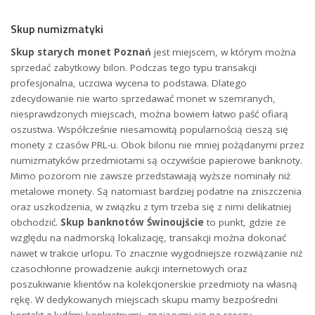
Skup numizmatyki
Skup starych monet Poznań
jest miejscem, w którym można
sprzedać zabytkowy bilon. Podczas tego typu transakcji
profesjonalna, uczciwa wycena to podstawa. Dlatego
zdecydowanie nie warto sprzedawać monet w szemranych,
niesprawdzonych miejscach, można bowiem łatwo paść ofiarą
oszustwa. Współcześnie niesamowitą popularnością cieszą się
monety z czasów PRL-u. Obok bilonu nie mniej pożądanymi przez
numizmatyków przedmiotami są oczywiście papierowe banknoty.
Mimo pozorom nie zawsze przedstawiają wyższe nominały niż
metalowe monety. Są natomiast bardziej podatne na zniszczenia
oraz uszkodzenia, w związku z tym trzeba się z nimi delikatniej
obchodzić.
Skup banknotów Świnoujście
to punkt, gdzie ze
względu na nadmorską lokalizację, transakcji można dokonać
nawet w trakcie urlopu. To znacznie wygodniejsze rozwiązanie niż
czasochłonne prowadzenie aukcji internetowych oraz
poszukiwanie klientów na kolekcjonerskie przedmioty na własną
rękę. W dedykowanych miejscach skupu mamy bezpośredni