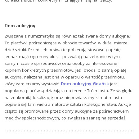
kontakt z ludźmi konkretnymi, znającymi się na rzeczy.
Dom aukcyjny
Związane z numizmatyką są również tak zwane domy aukcyjne.
To placówki pośredniczące w obrocie towarów, w dużej mierze
dzieł sztuki. Przedsiębiorstwa te pobierają stosowną opłatę,
jednak mają ogromny plus – pozwalają na zebranie w tym
samym czasie sprzedawców oraz osoby zainteresowane
kupnem konkretnych przedmiotów. Jeśli chodzi o samą opłatę
aukcyjną, naliczana jest ona w oparciu o wartość przedmiotu,
który zamierzamy wystawić.
Dom aukcyjny Gdańsk
jest
popularną placówką działającą na terenie Trójmiasta. Ze względu
na znakomitą lokalizację oraz niepowtarzalny klimat miasta-
pojawia się tam wielu amatorów sztuki i kolekcjonerstwa. Aukcje
często są promowane przez domy aukcyjne za pośrednictwem
mediów społecznościowych, co zwiększa szansę na sprzedaż.