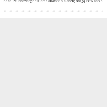
na to, że innowacyjność oraz dbałość o planetę mogą iść w parze.