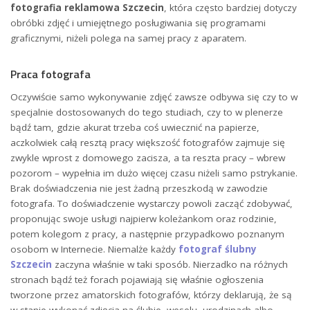
fotografia reklamowa Szczecin
, która często bardziej dotyczy
obróbki zdjęć i umiejętnego posługiwania się programami
graficznymi, niżeli polega na samej pracy z aparatem.
Praca fotografa
Oczywiście samo wykonywanie zdjęć zawsze odbywa się czy to w
specjalnie dostosowanych do tego studiach, czy to w plenerze
bądź tam, gdzie akurat trzeba coś uwiecznić na papierze,
aczkolwiek całą resztą pracy większość fotografów zajmuje się
zwykle wprost z domowego zacisza, a ta reszta pracy – wbrew
pozorom – wypełnia im dużo więcej czasu niżeli samo pstrykanie.
Brak doświadczenia nie jest żadną przeszkodą w zawodzie
fotografa. To doświadczenie wystarczy powoli zacząć zdobywać,
proponując swoje usługi najpierw koleżankom oraz rodzinie,
potem kolegom z pracy, a następnie przypadkowo poznanym
osobom w Internecie. Niemalże każdy
fotograf ślubny
Szczecin
zaczyna właśnie w taki sposób. Nierzadko na różnych
stronach bądź też forach pojawiają się właśnie ogłoszenia
tworzone przez amatorskich fotografów, którzy deklarują, że są