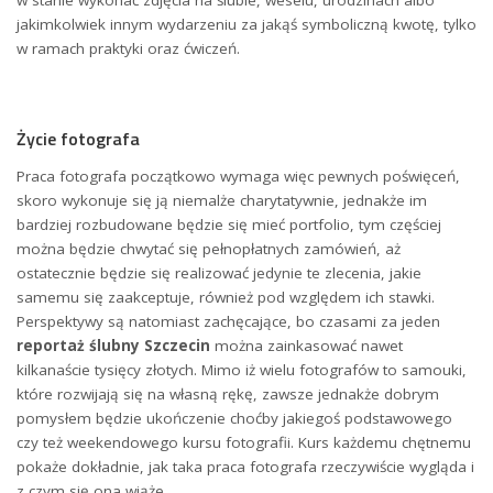
w stanie wykonać zdjęcia na ślubie, weselu, urodzinach albo
jakimkolwiek innym wydarzeniu za jakąś symboliczną kwotę, tylko
w ramach praktyki oraz ćwiczeń.
Życie fotografa
Praca fotografa początkowo wymaga więc pewnych poświęceń,
skoro wykonuje się ją niemalże charytatywnie, jednakże im
bardziej rozbudowane będzie się mieć portfolio, tym częściej
można będzie chwytać się pełnopłatnych zamówień, aż
ostatecznie będzie się realizować jedynie te zlecenia, jakie
samemu się zaakceptuje, również pod względem ich stawki.
Perspektywy są natomiast zachęcające, bo czasami za jeden
reportaż ślubny Szczecin
można zainkasować nawet
kilkanaście tysięcy złotych. Mimo iż wielu fotografów to samouki,
które rozwijają się na własną rękę, zawsze jednakże dobrym
pomysłem będzie ukończenie choćby jakiegoś podstawowego
czy też weekendowego kursu fotografii. Kurs każdemu chętnemu
pokaże dokładnie, jak taka praca fotografa rzeczywiście wygląda i
z czym się ona wiąże.