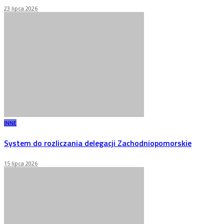
23 lipca 2026
INNE
System do rozliczania delegacji Zachodniopomorskie
15 lipca 2026