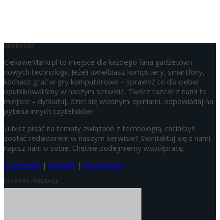
INFORMACJE
CiekaweMarki.pl to miejsce dla każdego fana gadżetów i
nowych technologii. Jeżeli uwielbiasz komputery, smartfony,
kochasz grać w gry komputerowe – sprawdź co dla ciebie
opublikowaliśmy w naszym serwisie. Twórz razem z nami to
miejsce – dyskutuj, dziel się własnymi opiniami, odpowiadaj na
pytania innych czytelników.
Lubisz pisać na tematy związane z technologią, chciałbyś
zostać redaktorem w naszym serwisie? Skontaktuj się z nami,
napisz nam o sobie. Chętnie podejmiemy współpracę.
O serwisie
|
Kontakt
|
Współpraca
OSTATNIE PUBLIKACJE