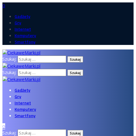
0
Gadżety
Gry
Internet
Komputery
Smartfony
Szukaj:
Szukaj:
Gadżety
Gry
Internet
Komputery
Smartfony
0
Szukaj: