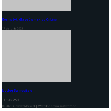
Kosmetyki dla psów – sklep OnLine
17 sierpnia 2023
Nocleg Świnoujście
15 maja 2025
© 2020 CiekaweMarki.pl | Wszelkie prawa zastrzeżone