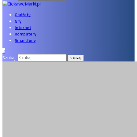
Gadżety
Gry
Internet
Komputery
Smartfony
0
Szukaj: