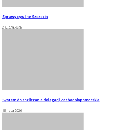
Sprawy cywilne Szczecin
23 lipca 2026
System do rozliczania delegacji Zachodniopomorskie
15 lipca 2026