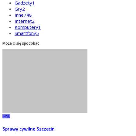
Gadżety
1
Gry
2
Inne
748
Internet
2
Komputery
1
Smartfony
5
Może ci się spodobać
INNE
Sprawy cywilne Szczecin