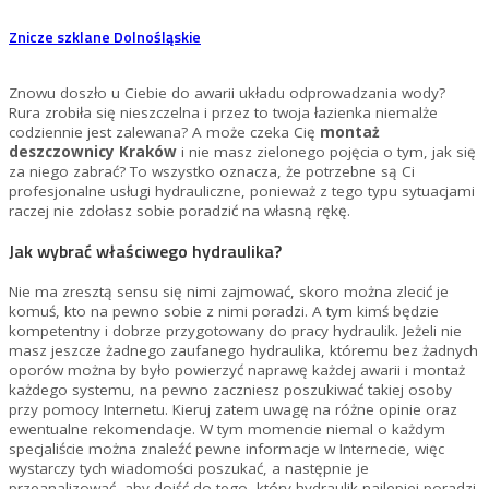
Znicze szklane Dolnośląskie
Znowu doszło u Ciebie do awarii układu odprowadzania wody?
Rura zrobiła się nieszczelna i przez to twoja łazienka niemalże
codziennie jest zalewana? A może czeka Cię
montaż
deszczownicy Kraków
i nie masz zielonego pojęcia o tym, jak się
za niego zabrać? To wszystko oznacza, że potrzebne są Ci
profesjonalne usługi hydrauliczne, ponieważ z tego typu sytuacjami
raczej nie zdołasz sobie poradzić na własną rękę.
Jak wybrać właściwego hydraulika?
Nie ma zresztą sensu się nimi zajmować, skoro można zlecić je
komuś, kto na pewno sobie z nimi poradzi. A tym kimś będzie
kompetentny i dobrze przygotowany do pracy hydraulik. Jeżeli nie
masz jeszcze żadnego zaufanego hydraulika, któremu bez żadnych
oporów można by było powierzyć naprawę każdej awarii i montaż
każdego systemu, na pewno zaczniesz poszukiwać takiej osoby
przy pomocy Internetu. Kieruj zatem uwagę na różne opinie oraz
ewentualne rekomendacje. W tym momencie niemal o każdym
specjaliście można znaleźć pewne informacje w Internecie, więc
wystarczy tych wiadomości poszukać, a następnie je
przeanalizować, aby dojść do tego, który hydraulik najlepiej poradzi