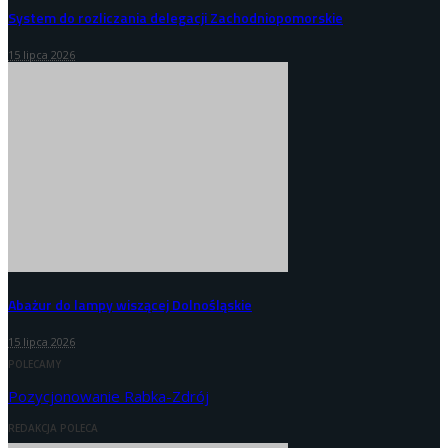
System do rozliczania delegacji Zachodniopomorskie
15 lipca 2026
Abażur do lampy wiszącej Dolnośląskie
15 lipca 2026
POLECAMY
Pozycjonowanie Rabka-Zdrój
REDAKCJA POLECA