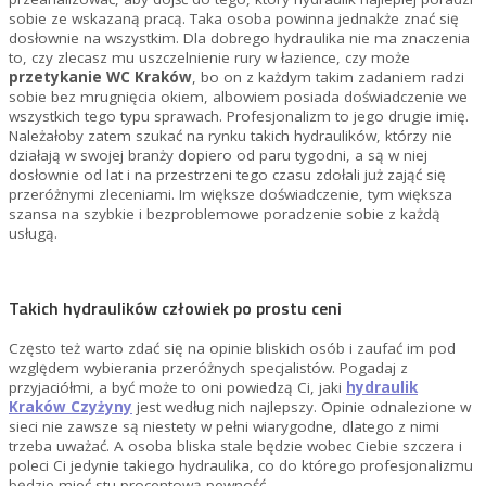
sobie ze wskazaną pracą. Taka osoba powinna jednakże znać się
dosłownie na wszystkim. Dla dobrego hydraulika nie ma znaczenia
to, czy zlecasz mu uszczelnienie rury w łazience, czy może
przetykanie WC Kraków
, bo on z każdym takim zadaniem radzi
sobie bez mrugnięcia okiem, albowiem posiada doświadczenie we
wszystkich tego typu sprawach. Profesjonalizm to jego drugie imię.
Należałoby zatem szukać na rynku takich hydraulików, którzy nie
działają w swojej branży dopiero od paru tygodni, a są w niej
dosłownie od lat i na przestrzeni tego czasu zdołali już zająć się
przeróżnymi zleceniami. Im większe doświadczenie, tym większa
szansa na szybkie i bezproblemowe poradzenie sobie z każdą
usługą.
Takich hydraulików człowiek po prostu ceni
Często też warto zdać się na opinie bliskich osób i zaufać im pod
względem wybierania przeróżnych specjalistów. Pogadaj z
przyjaciółmi, a być może to oni powiedzą Ci, jaki
hydraulik
Kraków Czyżyny
jest według nich najlepszy. Opinie odnalezione w
sieci nie zawsze są niestety w pełni wiarygodne, dlatego z nimi
trzeba uważać. A osoba bliska stale będzie wobec Ciebie szczera i
poleci Ci jedynie takiego hydraulika, co do którego profesjonalizmu
będzie mieć stu procentową pewność.