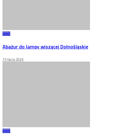
INNE
Abażur do lampy wiszącej Dolnośląskie
15 lipca 2026
INNE