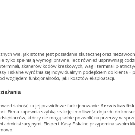
nych wie, jak istotne jest posiadanie skutecznej oraz niezawod
ie tylko spełniają wymogi prawne, lecz również usprawniają codz
asoterminali, skanerów kodów kreskowych, wag i terminali płatnic
 Kasy Fiskalne wyróżnia się indywidualnym podejściem do klienta 
względem funkcjonalności, jak i kosztów eksploatacji.
działania
powiedzialność za jej prawidłowe funkcjonowanie.
Serwis kas fis
arii. Firma zapewnia szybką reakcję i możliwość dojazdu do kon
siębiorców, którzy nie mogą sobie pozwolić na przerwy w sprzed
administracyjnymi. Ekspert Kasy Fiskalne przypomina swoim klie
lemowo.