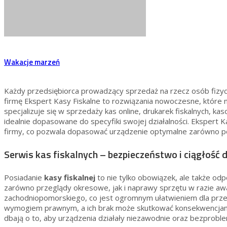
Wakacje marzeń
Każdy przedsiębiorca prowadzący sprzedaż na rzecz osób fizycz
firmę Ekspert Kasy Fiskalne to rozwiązania nowoczesne, które n
specjalizuje się w sprzedaży kas online, drukarek fiskalnych, k
idealnie dopasowane do specyfiki swojej działalności. Ekspert
firmy, co pozwala dopasować urządzenie optymalne zarówno pod 
Serwis kas fiskalnych – bezpieczeństwo i ciągłość 
Posiadanie
kasy fiskalnej
to nie tylko obowiązek, ale także od
zarówno przeglądy okresowe, jak i naprawy sprzętu w razie aw
zachodniopomorskiego, co jest ogromnym ułatwieniem dla przed
wymogiem prawnym, a ich brak może skutkować konsekwencjami 
dbają o to, aby urządzenia działały niezawodnie oraz bezprob