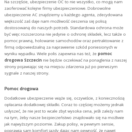
Na szczęście, ubezpieczenie OC to nie wszystko, co mogą nam
zaoferować kolejne firmy ubezpieczeniowe. Dobrowolne
ubezpieczenie AC znajdziemy u każdego agenta, zdecydowana
większość zaś daje nam możliwość cieszenia się polisą
dostosowaną do naszych potrzeb. Standardowa ochrona może
być więc rozszerzona nie jedynie o ochronę składek, lecz także o
pomoc prawną, holowanie samochodów oraz pertraktowanie z
firmą odpowiedzialną za naprawienie szkód poniesionych w
wyniku wypadku. Wiele polis zapewnia nas też, że
pomoc
drogowa Szczecin
nie będzie oczekiwać na ponaglenia z naszej
strony pojawiając się na miejscu zdarzenia już po pierwszym
sygnale z naszej strony.
Pomoc drogowa
Dodatkowe ubezpieczenie wiąże się, oczywiście, z koniecznością
opłacania dodatkowej składki. Coraz to częściej możemy jednak
usłyszeć, że nie jest to wcale zbyt wysoka cena, jeśli zależy nam
na tym, żeby nasze bezpieczeństwo znajdowało się na możliwie
jak najwyższym poziomie. Zakup polisy, w pewnym sensie,
poprawia sam komfort jazdy dając nam pewność, że nawet