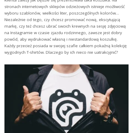
stronach internetowych sklepów odzieżowych istnieje możliwość
wyboru szablonów, wielkości liter, poszczególnych kolorów…
Niezależnie od tego, czy chcesz promować nową, ekscytującą
markę, czy też chcesz ubrać swoich krewnych na sesję zdjęciową
na Instagramie w czasie zjazdu rodzinnego, zawsze jest dobry
powód, aby wydrukować własną i niestandardową koszulkę.
Każdy przecież posiada w swojej szafie całkiem pokaźną kolekcję
wygodnych T-shirtów. Dlaczego by ich nieco nie uatrakcyjnić?