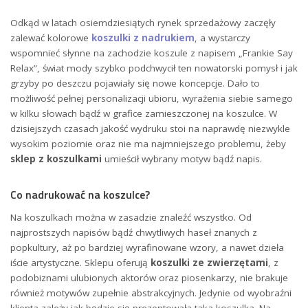
Odkąd w latach osiemdziesiątych rynek sprzedażowy zaczęły
zalewać kolorowe
koszulki z nadrukiem
, a wystarczy
wspomnieć słynne na zachodzie koszule z napisem „Frankie Say
Relax”, świat mody szybko podchwycił ten nowatorski pomysł i jak
grzyby po deszczu pojawiały się nowe koncepcje. Dało to
możliwość pełnej personalizacji ubioru, wyrażenia siebie samego
w kilku słowach bądź w grafice zamieszczonej na koszulce. W
dzisiejszych czasach jakość wydruku stoi na naprawdę niezwykle
wysokim poziomie oraz nie ma najmniejszego problemu, żeby
sklep z koszulkami
umieścił wybrany motyw bądź napis.
Co nadrukować na koszulce?
Na koszulkach można w zasadzie znaleźć wszystko. Od
najprostszych napisów bądź chwytliwych haseł znanych z
popkultury, aż po bardziej wyrafinowane wzory, a nawet dzieła
iście artystyczne. Sklepu oferują
koszulki ze zwierzętami
, z
podobiznami ulubionych aktorów oraz piosenkarzy, nie brakuje
również motywów zupełnie abstrakcyjnych. Jedynie od wyobraźni
klienta zależy jak będzie się prezentowała taka koszulka. Na