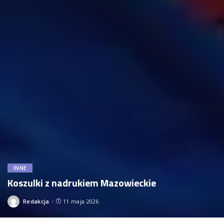
INNE
Koszulki z nadrukiem Mazowieckie
Redakcja
11 maja 2026
Posted
by