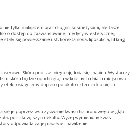
d nie tylko makijażem oraz drogimi kosmetykami, ale także
trudno o dostęp do zaawansowanej medycyny estetycznej,
 stały się powiększanie ust, korekta nosa, liposukcja,
lifting
aserowo. Skóra podczas niego ujędrnia się i napina. Wystarczy
stkim skóra będzie opuchnięta, a w kolejnych dniach miejscowo
y efekt osiągniemy dopiero po około czterech lub pięciu
suwa się je poprzez wstrzykiwanie kwasu hialuronowego w głąb
zoła, policzków, szyi i dekoltu. Wyżej wymieniony kwas
óry odpowiada za jej napięcie i nawilżenie.