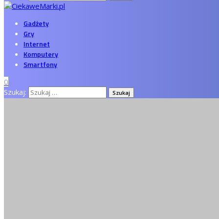
Gadżety
Gry
Internet
Komputery
Smartfony
0
Szukaj: