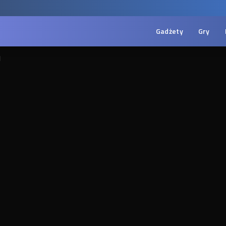
Gadżety
Gry
d