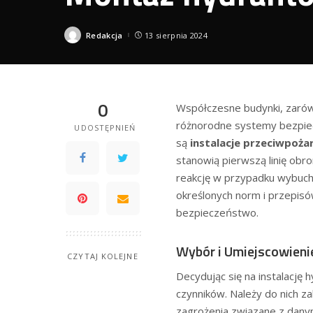
Redakcja
13 sierpnia 2024
Posted
by
0
Współczesne budynki, zarów
różnorodne systemy bezpie
UDOSTĘPNIEŃ
są
instalacje przeciwpoż
stanowią pierwszą linię obr
reakcję w przypadku wybuch
określonych norm i przepis
bezpieczeństwo.
Wybór i Umiejscowien
CZYTAJ KOLEJNE
Decydując się na instalację
czynników. Należy do nich za
zagrożenia związane z dan