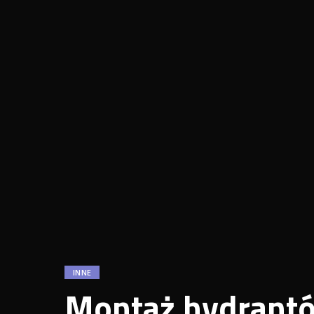
INNE
Montaż hydrantó