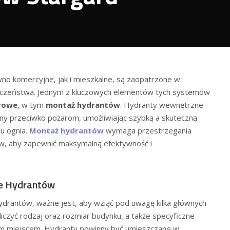
no komercyjne, jak i mieszkalne, są zaopatrzone w
czeństwa. Jednym z kluczowych elementów tych systemów
arowe
, w tym
montaż hydrantów
. Hydranty wewnętrzne
ony przeciwko pożarom, umożliwiając szybką a skuteczną
u ognia.
Montaż hydrantów
wymaga przestrzegania
ów, aby zapewnić maksymalną efektywność i
ie Hydrantów
 hydrantów, ważne jest, aby wziąć pod uwagę kilka głównych
liczyć rodzaj oraz rozmiar budynku, a także specyficzne
ym miejscem. Hydranty powinny być umieszczane w