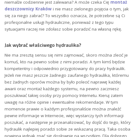
niemalże codziennie jest zalewana? A może czeka Cię
montaż
deszczownicy Kraków
i nie masz zielonego pojęcia o tym, jak
się za niego zabrać? To wszystko oznacza, że potrzebne są Ci
profesjonalne usługi hydrauliczne, ponieważ z tego typu
sytuacjami raczej nie zdołasz sobie poradzić na własną rękę.
Jak wybrać właściwego hydraulika?
Nie ma zresztą sensu się nimi zajmować, skoro można zlecić je
komuś, kto na pewno sobie z nimi poradzi. A tym kimś będzie
kompetentny i odpowiednio przygotowany do pracy hydraulik.
Jeżeli nie masz jeszcze żadnego zaufanego hydraulika, któremu
bez żadnych oporów można by było polecić naprawę każdej
awarii oraz montaż każdego systemu, na pewno zaczniesz
poszukiwać takiej osoby przy pomocy Internetu. Kieruj zatem
uwagę na różne opinie i ewentualne rekomendacje. W tym
momencie prawie o każdym profesjonaliście można znaleźć
pewne informacje w Internecie, więc wystarczy tych informacji
poszukać, a następnie je przeanalizować, by dojść do tego, który
hydraulik najlepiej poradzi sobie ze wskazaną pracą. Taka osoba
powinna jednak znać się dosłownie na wszystkim. Dla dobrego