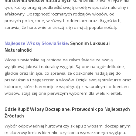
hurtownia włosów naturalnych
stanowi kluczowe miejsce dla
tych, którzy pragną podkreślić swoją urodę w sposób naturalny i
efektowny. Dostępność rozmaitych rodzajów włosów, od
prostych po kręcone, w różnych odcieniach oraz długościach,
sprawia, że hurtownie te cieszą się rosnącą popularnością.
Najlepsze Włosy Słowiańskie
: Synonim Luksusu i
Naturalności
Włosy słowiańskie są cenione na całym świecie za swoją
wyjątkową jakość i naturalny wygląd. Są one na ogół delikatne,
gładkie oraz lśniące, co sprawia, że doskonale nadają się do
przedłużania i zagęszczania włosów. Dzięki swojej strukturze oraz
kolorom, które harmonijnie współgrają z naturalnymi odcieniami
włosów, stają się one pierwszym wyborem dla wielu klientek.
Gdzie Kupić Włosy Doczepiane: Przewodnik po Najlepszych
Źródłach
Wybór odpowiedniej hurtowni czy sklepu z włosami doczepianymi
to kluczowy krok w kierunku uzyskania wymarzonego wyglądu.