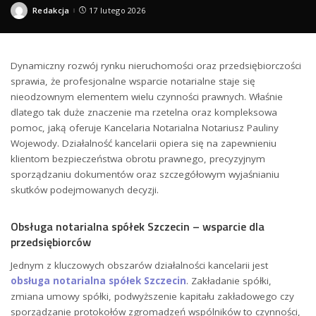
Redakcja
17 lutego 2026
Posted
by
Dynamiczny rozwój rynku nieruchomości oraz przedsiębiorczości
sprawia, że profesjonalne wsparcie notarialne staje się
nieodzownym elementem wielu czynności prawnych. Właśnie
dlatego tak duże znaczenie ma rzetelna oraz kompleksowa
pomoc, jaką oferuje Kancelaria Notarialna Notariusz Pauliny
Wojewody. Działalność kancelarii opiera się na zapewnieniu
klientom bezpieczeństwa obrotu prawnego, precyzyjnym
sporządzaniu dokumentów oraz szczegółowym wyjaśnianiu
skutków podejmowanych decyzji.
Obsługa notarialna spółek Szczecin – wsparcie dla
przedsiębiorców
Jednym z kluczowych obszarów działalności kancelarii jest
obsługa notarialna spółek Szczecin
. Zakładanie spółki,
zmiana umowy spółki, podwyższenie kapitału zakładowego czy
sporządzanie protokołów zgromadzeń wspólników to czynności,