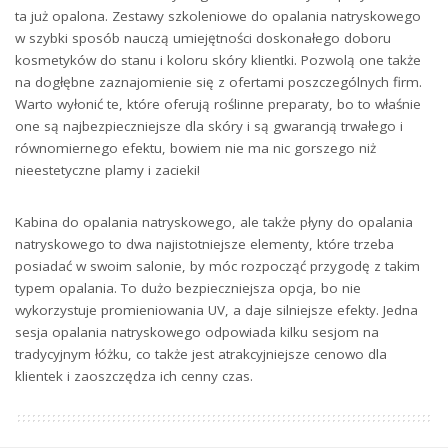
ta już opalona. Zestawy szkoleniowe do opalania natryskowego
w szybki sposób nauczą umiejętności doskonałego doboru
kosmetyków do stanu i koloru skóry klientki. Pozwolą one także
na dogłębne zaznajomienie się z ofertami poszczególnych firm.
Warto wyłonić te, które oferują roślinne preparaty, bo to właśnie
one są najbezpieczniejsze dla skóry i są gwarancją trwałego i
równomiernego efektu, bowiem nie ma nic gorszego niż
nieestetyczne plamy i zacieki!
Kabina do opalania natryskowego, ale także płyny do opalania
natryskowego to dwa najistotniejsze elementy, które trzeba
posiadać w swoim salonie, by móc rozpocząć przygodę z takim
typem opalania. To dużo bezpieczniejsza opcja, bo nie
wykorzystuje promieniowania UV, a daje silniejsze efekty. Jedna
sesja opalania natryskowego odpowiada kilku sesjom na
tradycyjnym łóżku, co także jest atrakcyjniejsze cenowo dla
klientek i zaoszczędza ich cenny czas.