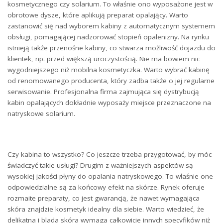
kosmetycznego czy solarium. To właśnie ono wyposażone jest w
obrotowe dysze, które aplikują preparat opalający. Warto
zastanowić się nad wyborem kabiny z automatycznym systemem
obsługi, pomagającej nadzorować stopień opalenizny. Na rynku
istnieją także przenośne kabiny, co stwarza możliwość dojazdu do
klientek, np. przed większą uroczystością. Nie ma bowiem nic
wygodniejszego niż mobilna kosmetyczka. Warto wybrać kabinę
od renomowanego producenta, który zadba także o jej regularne
serwisowanie. Profesjonalna firma zajmująca się dystrybucją
kabin opalających dokładnie wyposaży miejsce przeznaczone na
natryskowe solarium.
Czy kabina to wszystko? Co jeszcze trzeba przygotować, by móc
świadczyć takie usługi? Drugim z ważniejszych aspektów są
wysokiej jakości płyny do opalania natryskowego. To właśnie one
odpowiedzialne są za końcowy efekt na skórze. Rynek oferuje
rozmaite preparaty, co jest gwarancją, że nawet wymagająca
skóra znajdzie kosmetyk idealny dla siebie. Warto wiedzieć, że
delikatna i blada skóra wymaga całkowicie innych specyfików niż