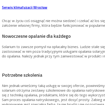
Serwis klimatyzacji Wrocław
Chcąc w życiu coś osiągnąć nie można siedzieć i czekać aż los 
założenie własnej firmy, która będzie funkcjonować w popular
Nowoczesne opalanie dla każdego
Solarium to zawsze pomysł na opłacalny biznes. Ludzie stale się
zastosować w nim poza tradycyjnymi usługami opalania solaryjn
do opalania. Należy jednak przy tym zainwestować w produkt i n
Potrzebne szkolenia
Nim jednak umieścimy taką usługę w swojej ofercie, powinniśmy
solarium otrzyma zestawy szkoleniowe do opalania natryskowego
się z techniką opalania, produktami, które się do tego wykorzys
Sam proces opalania natryskowego, jest dosyć prosty. Zabieg wy
wykonywane jest specjalną farbą, ta nie brudzi i nie pozostawia