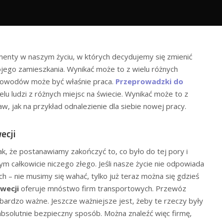
enty w naszym życiu, w których decydujemy się zmienić
ego zamieszkania. Wynikać może to z wielu różnych
powodów może być właśnie praca.
Przeprowadzki do
lu ludzi z różnych miejsc na świecie. Wynikać może to z
w, jak na przykład odnalezienie dla siebie nowej pracy.
ecji
ak, że postanawiamy zakończyć to, co było do tej pory i
m całkowicie niczego złego. Jeśli nasze życie nie odpowiada
h – nie musimy się wahać, tylko już teraz można się gdzieś
wecji
oferuje mnóstwo firm transportowych. Przewóz
 bardzo ważne. Jeszcze ważniejsze jest, żeby te rzeczy były
bsolutnie bezpieczny sposób. Można znaleźć więc firmę,