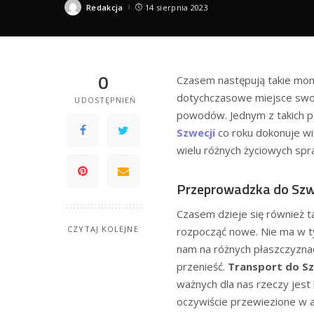
Redakcja
14 sierpnia 2023
Posted
by
0
Czasem następują takie mom
dotychczasowe miejsce swoj
UDOSTĘPNIEŃ
powodów. Jednym z takich 
Szwecji
co roku dokonuje wie
wielu różnych życiowych spra
Przeprowadzka do Szw
Czasem dzieje się również t
CZYTAJ KOLEJNE
rozpocząć nowe. Nie ma w ty
nam na różnych płaszczyznac
przenieść.
Transport do Sz
ważnych dla nas rzeczy jest
oczywiście przewiezione w a