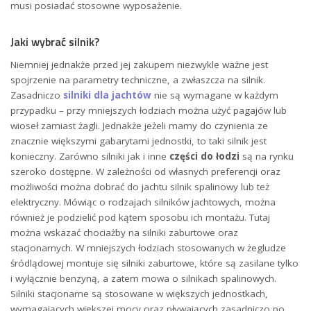
musi posiadać stosowne wyposażenie.
Jaki wybrać silnik?
Niemniej jednakże przed jej zakupem niezwykle ważne jest
spojrzenie na parametry techniczne, a zwłaszcza na silnik.
Zasadniczo
silniki dla jachtów
nie są wymagane w każdym
przypadku – przy mniejszych łodziach można użyć pagajów lub
wioseł zamiast żagli. Jednakże jeżeli mamy do czynienia ze
znacznie większymi gabarytami jednostki, to taki silnik jest
konieczny. Zarówno silniki jak i inne
części do łodzi
są na rynku
szeroko dostępne. W zależności od własnych preferencji oraz
możliwości można dobrać do jachtu silnik spalinowy lub też
elektryczny. Mówiąc o rodzajach silników jachtowych, można
również je podzielić pod kątem sposobu ich montażu. Tutaj
można wskazać chociażby na silniki zaburtowe oraz
stacjonarnych. W mniejszych łodziach stosowanych w żegludze
śródlądowej montuje się silniki zaburtowe, które są zasilane tylko
i wyłącznie benzyną, a zatem mowa o silnikach spalinowych.
Silniki stacjonarne są stosowane w większych jednostkach,
wymagających większej mocy oraz pływających zasadniczo po