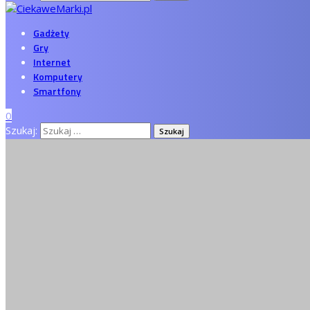
Gadżety
Gry
Internet
Komputery
Smartfony
0
Szukaj: