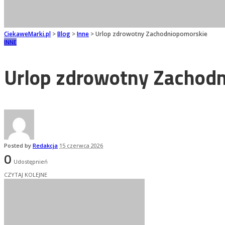
CiekaweMarki.pl
>
Blog
>
Inne
>
Urlop zdrowotny Zachodniopomorskie
INNE
Urlop zdrowotny Zachod
Posted by
Redakcja
15 czerwca 2026
0
Udostępnień
CZYTAJ KOLEJNE