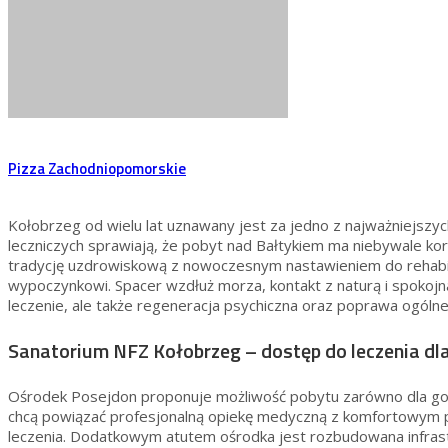
Pizza Zachodniopomorskie
Kołobrzeg od wielu lat uznawany jest za jedno z najważniejszyc
leczniczych sprawiają, że pobyt nad Bałtykiem ma niebywale kor
tradycję uzdrowiskową z nowoczesnym nastawieniem do rehabilita
wypoczynkowi. Spacer wzdłuż morza, kontakt z naturą i spokoj
leczenie, ale także regeneracja psychiczna oraz poprawa ogól
Sanatorium NFZ Kołobrzeg – dostęp do leczenia dl
Ośrodek Posejdon proponuje możliwość pobytu zarówno dla gośc
chcą powiązać profesjonalną opiekę medyczną z komfortowym p
leczenia. Dodatkowym atutem ośrodka jest rozbudowana infrast