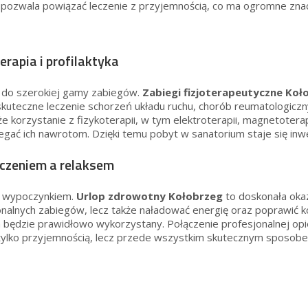
pozwala powiązać leczenie z przyjemnością, co ma ogromne zna
erapia i profilaktyka
 do szerokiej gamy zabiegów.
Zabiegi fizjoterapeutyczne Koł
kuteczne leczenie schorzeń układu ruchu, chorób reumatologiczn
rzystanie z fizykoterapii, w tym elektroterapii, magnetoterapii
biegać ich nawrotom. Dzięki temu pobyt w sanatorium staje się in
czeniem a relaksem
 z wypoczynkiem.
Urlop zdrowotny Kołobrzeg
to doskonała oka
nalnych zabiegów, lecz także naładować energię oraz poprawić k
będzie prawidłowo wykorzystany. Połączenie profesjonalnej o
 tylko przyjemnością, lecz przede wszystkim skutecznym sposobe