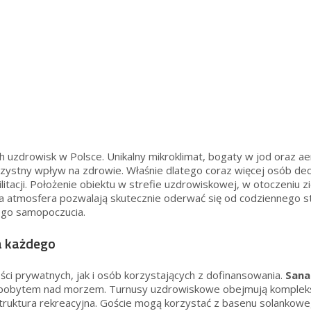
h uzdrowisk w Polsce. Unikalny mikroklimat, bogaty w jod oraz ae
zystny wpływ na zdrowie. Właśnie dlatego coraz więcej osób decy
cji. Położenie obiektu w strefie uzdrowiskowej, w otoczeniu ziel
na atmosfera pozwalają skutecznie oderwać się od codziennego s
nego samopoczucia.
a każdego
i prywatnych, jak i osób korzystających z dofinansowania.
Sana
obytem nad morzem. Turnusy uzdrowiskowe obejmują kompleksową
ruktura rekreacyjna. Goście mogą korzystać z basenu solankowego