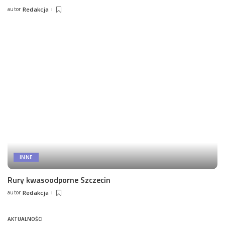
autor
Redakcja
Posted
by
INNE
Rury kwasoodporne Szczecin
autor
Redakcja
Posted
by
AKTUALNOŚCI