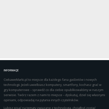
INFORMACJE
CiekaweMarki.pl to miejsce dla każdego fana gadżetów i nowych
technologii. Jeżeli uwielbiasz komputery, smartfony, kochasz grać w
gry komputerowe – sprawdź co dla ciebie opublikowaliśmy w naszym
serwisie. Twórz razem z nami to miejsce – dyskutuj, dziel się własnymi
opiniami, odpowiadaj na pytania innych czytelników.
Lubisz pisać na tematy związane z technologią, chciałbyś zostać