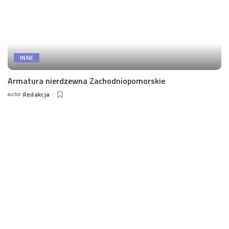
INNE
Armatura nierdzewna Zachodniopomorskie
autor
Redakcja
Posted
by