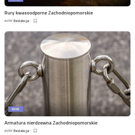
Rury kwasoodporne Zachodniopomorskie
autor
Redakcja
Posted
by
INNE
Armatura nierdzewna Zachodniopomorskie
autor
Redakcja
Posted