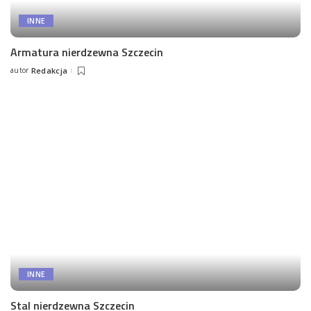
INNE
Armatura nierdzewna Szczecin
autor
Redakcja
Posted
by
INNE
Stal nierdzewna Szczecin