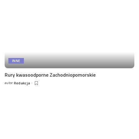
INNE
Rury kwasoodporne Zachodniopomorskie
autor
Redakcja
Posted
by