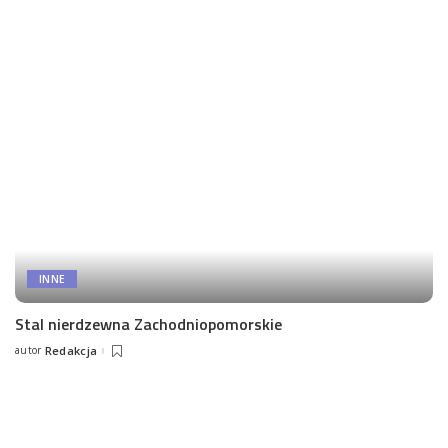
by
INNE
Stal nierdzewna Zachodniopomorskie
autor
Redakcja
Posted
by