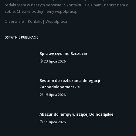
redaktorem w naszym serwisie? Skontaktuj się z nami, napisz nam o
sobie. Chętnie podejmiemy współpracę.
O serwisie
|
Kontakt
|
Współpraca
OSTATNIE PUBLIKACJE
Sprawy cywilne Szczecin
23 lipca 2026
System do rozliczania delegacji
Zachodniopomorskie
15 lipca 2026
Abażur do lampy wiszącej Dolnośląskie
15 lipca 2026