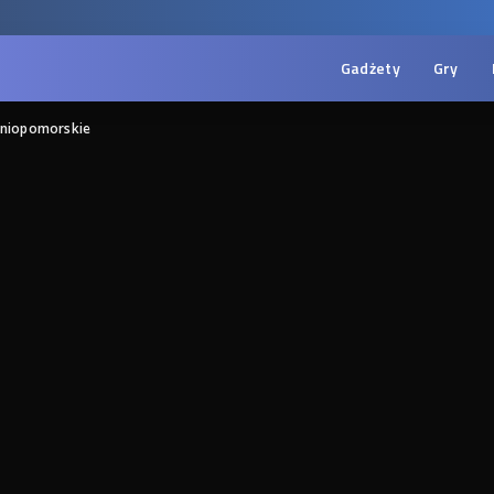
Gadżety
Gry
niopomorskie