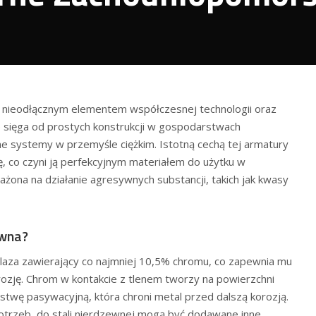
 nieodłącznym elementem współczesnej technologii oraz
 sięga od prostych konstrukcji w gospodarstwach
systemy w przemyśle ciężkim. Istotną cechą tej armatury
ę, co czyni ją perfekcyjnym materiałem do użytku w
ażona na działanie agresywnych substancji, takich jak kwasy
ewna?
laza zawierający co najmniej 10,5% chromu, co zapewnia mu
ozję. Chrom w kontakcie z tlenem tworzy na powierzchni
rstwę pasywacyjną, która chroni metal przed dalszą korozją.
potrzeb, do stali nierdzewnej mogą być dodawane inne