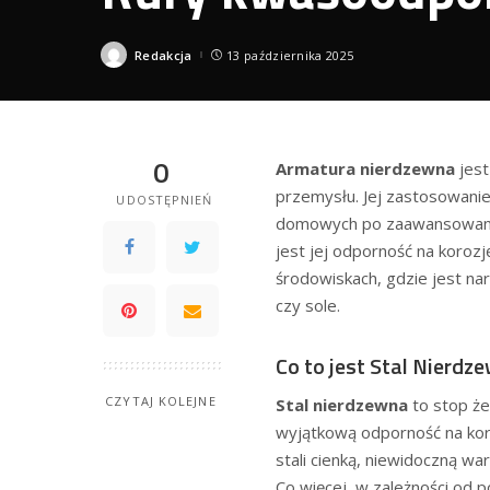
Redakcja
13 października 2025
Posted
by
0
Armatura nierdzewna
jest
przemysłu. Jej zastosowanie
UDOSTĘPNIEŃ
domowych po zaawansowane 
jest jej odporność na korozj
środowiskach, gdzie jest nar
czy sole.
Co to jest Stal Nierdz
CZYTAJ KOLEJNE
Stal nierdzewna
to stop że
wyjątkową odporność na kor
stali cienką, niewidoczną wa
Co więcej, w zależności od 