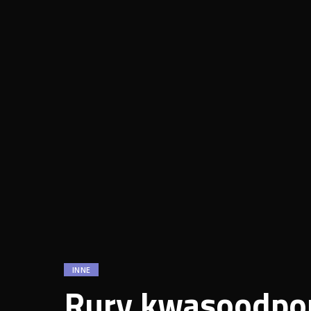
INNE
Rury kwasoodpo