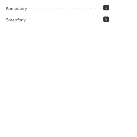
Komputery
1
Smartfony
5