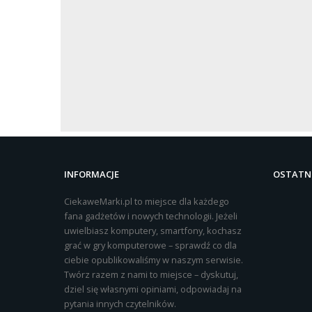
INFORMACJE
OSTATNI
CiekaweMarki.pl to miejsce dla każdego
fana gadżetów i nowych technologii. Jeżeli
uwielbiasz komputery, smartfony, kochasz
grać w gry komputerowe – sprawdź co dla
ciebie opublikowaliśmy w naszym serwisie.
Twórz razem z nami to miejsce – dyskutuj,
dziel się własnymi opiniami, odpowiadaj na
pytania innych czytelników.