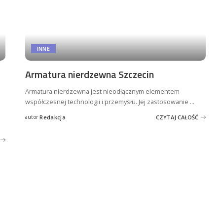
INNE
Armatura nierdzewna Szczecin
Armatura nierdzewna jest nieodłącznym elementem
współczesnej technologii i przemysłu. Jej zastosowanie
...
autor
Redakcja
CZYTAJ CAŁOŚĆ
Posted
by