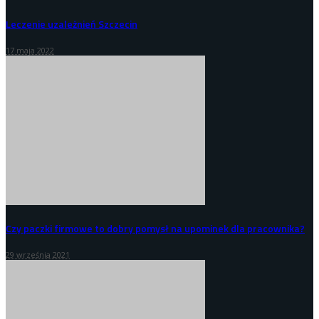
Leczenie uzależnień Szczecin
17 maja 2022
Czy paczki firmowe to dobry pomysł na upominek dla pracownika?
29 września 2021