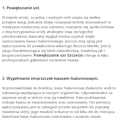
1. Powiększanie ust.
W kwestii urody, za jedną z ważnych cech uważa się wielkie,
ponętne wargi. Jednakże dzięki rozwojowi technik stosowanych w
medycynie estetycznej oraz samemu oswojeniu się społeczeństwa
z ideą korygowania urody atrakcyjne stają się łagodne
udoskonalenia. Naturalny wygląd można uzyskać dzięki
zastosowaniu kwasu hialuronowego. Jeszcze inną opcją jest
wykorzystanie do powiększenia własnego tłuszczu klientki, Jest to
opcja charakteryzująca się także naturalnością, trwałością jak i
bezpieczeństwem.
Powiększanie ust Szczecin
oferuje w kilku
profesjonalnych gabinetach na terenie miasta.
2. Wypełnianie zmarszczek kwasem hialuronowym.
W przeciwieństwie do botoksu, kwas hialuronowy (hialuronic acid) to
substancja występująca w naszym organizmie, odpowiedzialna za
wiązanie wody w skórze oraz jej nawilżenie. Dwa podstawowe
rodzaje kwasu to nieusieciowany oraz usieciowany. Ten pierwszy
wykorzystywany jest w zabiegach przede wszystkim do poprawy
nawilżenia skóry. Jego trwałość w tkance to od kilku dni do miesiąca.
Natomiast kwas hialuronowy usieciowany z powodu swojej