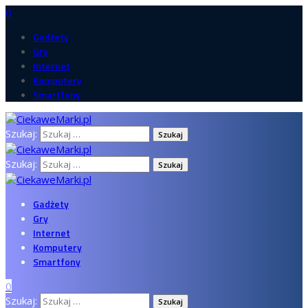
0
Gadżety
Gry
Internet
Komputery
Smartfony
Szukaj:
Szukaj:
Gadżety
Gry
Internet
Komputery
Smartfony
0
Szukaj: