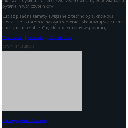
miejsce – dyskutuj, dziel się własnymi opiniami, odpowiadaj na
pytania innych czytelników.
Lubisz pisać na tematy związane z technologią, chciałbyś
zostać redaktorem w naszym serwisie? Skontaktuj się z nami,
napisz nam o sobie. Chętnie podejmiemy współpracę.
O serwisie
|
Kontakt
|
Współpraca
OSTATNIE PUBLIKACJE
Sprawy cywilne Szczecin