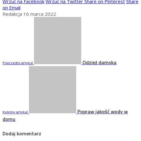
Wrzuć na Facebook
Wrzuć na Twitter
Share on Pinterest
Share
on Email
Redakcja
16 marca 2022
Odzież damska
Poprzedni artykuł
Popraw jakość wody w
Kolejny artykuł
domu
Dodaj komentarz