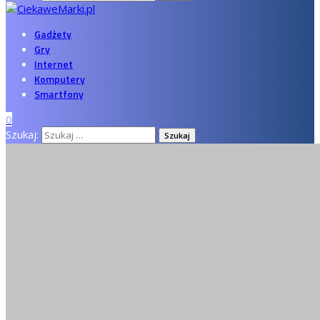
Gadżety
Gry
Internet
Komputery
Smartfony
0
Szukaj: