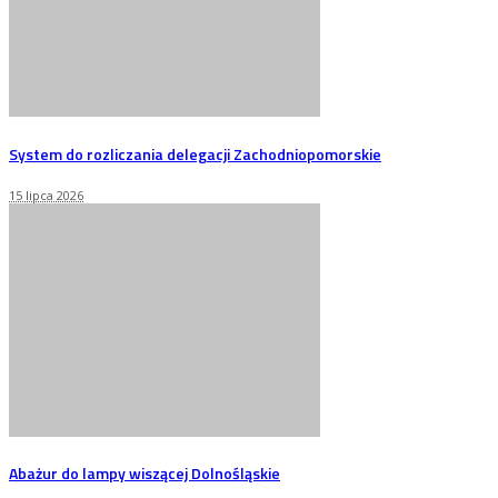
System do rozliczania delegacji Zachodniopomorskie
15 lipca 2026
Abażur do lampy wiszącej Dolnośląskie