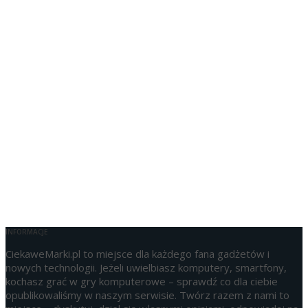
INFORMACJE
CiekaweMarki.pl to miejsce dla każdego fana gadżetów i
nowych technologii. Jeżeli uwielbiasz komputery, smartfony,
kochasz grać w gry komputerowe – sprawdź co dla ciebie
opublikowaliśmy w naszym serwisie. Twórz razem z nami to