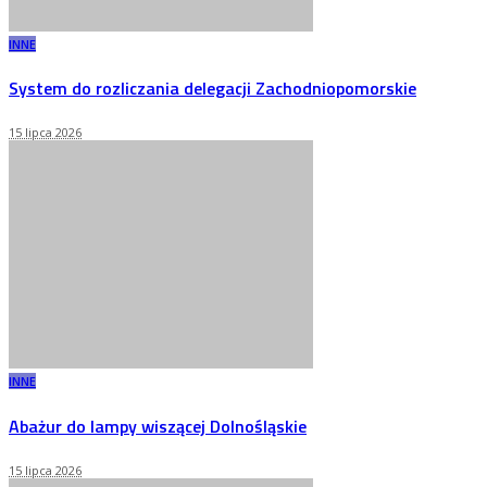
INNE
System do rozliczania delegacji Zachodniopomorskie
15 lipca 2026
INNE
Abażur do lampy wiszącej Dolnośląskie
15 lipca 2026