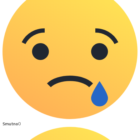
Smutno
0