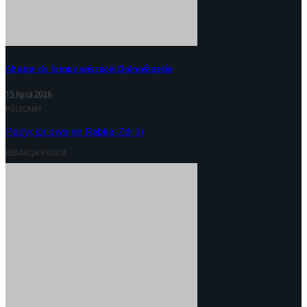
Abażur do lampy wiszącej Dolnośląskie
15 lipca 2026
POLECAMY
Pozycjonowanie Rabka-Zdrój
REDAKCJA POLECA