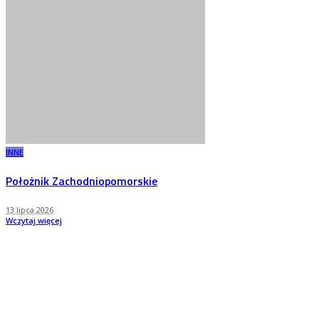
INNE
Położnik Zachodniopomorskie
13 lipca 2026
Wczytaj więcej