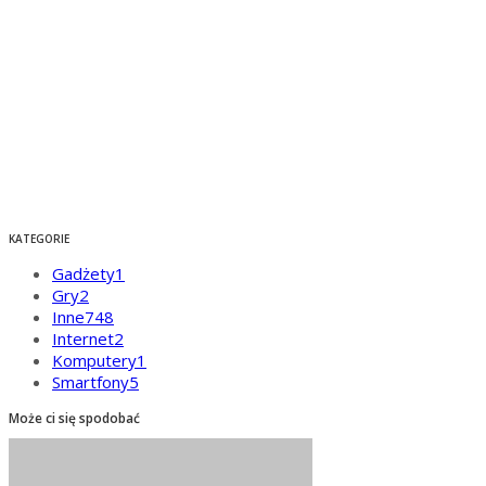
KATEGORIE
Gadżety
1
Gry
2
Inne
748
Internet
2
Komputery
1
Smartfony
5
Może ci się spodobać