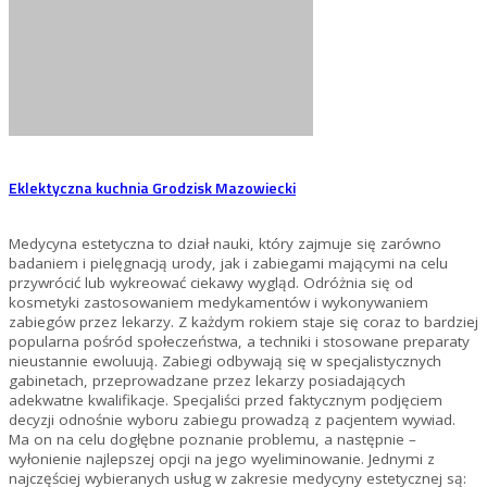
Eklektyczna kuchnia Grodzisk Mazowiecki
Medycyna estetyczna to dział nauki, który zajmuje się zarówno
badaniem i pielęgnacją urody, jak i zabiegami mającymi na celu
przywrócić lub wykreować ciekawy wygląd. Odróżnia się od
kosmetyki zastosowaniem medykamentów i wykonywaniem
zabiegów przez lekarzy. Z każdym rokiem staje się coraz to bardziej
popularna pośród społeczeństwa, a techniki i stosowane preparaty
nieustannie ewoluują. Zabiegi odbywają się w specjalistycznych
gabinetach, przeprowadzane przez lekarzy posiadających
adekwatne kwalifikacje. Specjaliści przed faktycznym podjęciem
decyzji odnośnie wyboru zabiegu prowadzą z pacjentem wywiad.
Ma on na celu dogłębne poznanie problemu, a następnie –
wyłonienie najlepszej opcji na jego wyeliminowanie. Jednymi z
najczęściej wybieranych usług w zakresie medycyny estetycznej są: