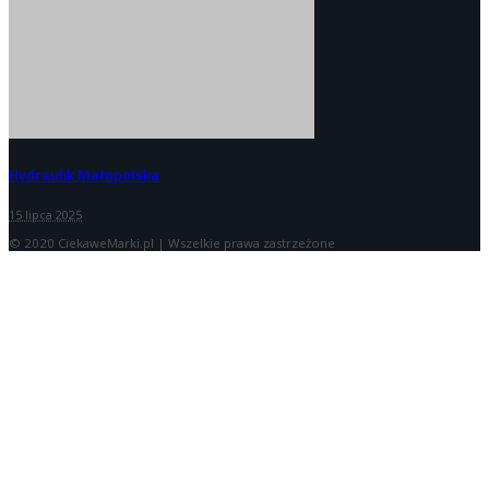
Hydraulik Małopolska
15 lipca 2025
© 2020 CiekaweMarki.pl | Wszelkie prawa zastrzeżone