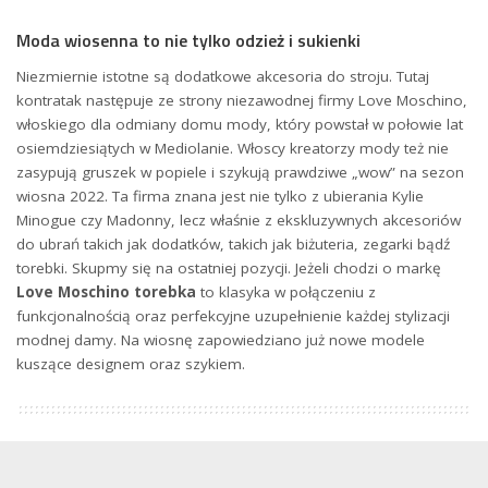
Moda wiosenna to nie tylko odzież i sukienki
Niezmiernie istotne są dodatkowe akcesoria do stroju. Tutaj
kontratak następuje ze strony niezawodnej firmy Love Moschino,
włoskiego dla odmiany domu mody, który powstał w połowie lat
osiemdziesiątych w Mediolanie. Włoscy kreatorzy mody też nie
zasypują gruszek w popiele i szykują prawdziwe „wow” na sezon
wiosna 2022. Ta firma znana jest nie tylko z ubierania Kylie
Minogue czy Madonny, lecz właśnie z ekskluzywnych akcesoriów
do ubrań takich jak dodatków, takich jak biżuteria, zegarki bądź
torebki. Skupmy się na ostatniej pozycji. Jeżeli chodzi o markę
Love Moschino torebka
to klasyka w połączeniu z
funkcjonalnością oraz perfekcyjne uzupełnienie każdej stylizacji
modnej damy. Na wiosnę zapowiedziano już nowe modele
kuszące designem oraz szykiem.