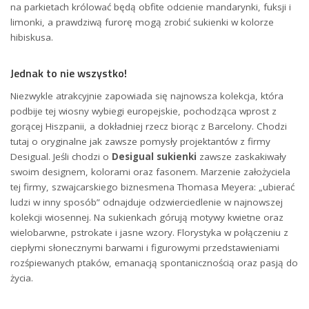
na parkietach królować będą obfite odcienie mandarynki, fuksji i
limonki, a prawdziwą furorę mogą zrobić sukienki w kolorze
hibiskusa.
Jednak to nie wszystko!
Niezwykle atrakcyjnie zapowiada się najnowsza kolekcja, która
podbije tej wiosny wybiegi europejskie, pochodząca wprost z
gorącej Hiszpanii, a dokładniej rzecz biorąc z Barcelony. Chodzi
tutaj o oryginalne jak zawsze pomysły projektantów z firmy
Desigual. Jeśli chodzi o
Desigual sukienki
zawsze zaskakiwały
swoim designem, kolorami oraz fasonem. Marzenie założyciela
tej firmy, szwajcarskiego biznesmena Thomasa Meyera: „ubierać
ludzi w inny sposób” odnajduje odzwierciedlenie w najnowszej
kolekcji wiosennej. Na sukienkach górują motywy kwietne oraz
wielobarwne, pstrokate i jasne wzory. Florystyka w połączeniu z
ciepłymi słonecznymi barwami i figurowymi przedstawieniami
rozśpiewanych ptaków, emanacją spontanicznością oraz pasją do
życia.