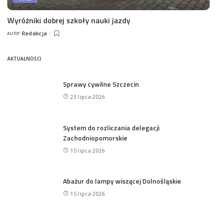
Wyróżniki dobrej szkoły nauki jazdy
autor
Redakcja
Posted
by
AKTUALNOŚCI
Sprawy cywilne Szczecin
23 lipca 2026
System do rozliczania delegacji
Zachodniopomorskie
15 lipca 2026
Abażur do lampy wiszącej Dolnośląskie
15 lipca 2026