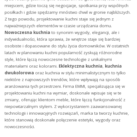
miejscem, gdzie toczą się negocjacje, spotkania przy wspólnych
posiłkach i gdzie spędzamy mnóstwo chwil w gronie najbliższych.
Z tego powodu, projektowanie kuchni staje się jednym z
najważniejszych elementów w czasie urządzania domu.
Nowoczesna kuchnia
to synonim wygody, elegancji, ale i
indywidualności, która sprawia, że wnętrze staje się bardziej
osobiste i dopasowane do stylu życia domowników. W ostatnich
latach w planowaniu kuchni popularność zyskują różnorodne
style, które łączą nowoczesne technologie z unikalnymi
materiałami oraz kolorami.
Eklektyczna kuchnia
,
kuchnia
dwukolorowa
oraz kuchnia w stylu minimalistycznym to tylko
niektóre z najnowszych trendów, które wpływają na sposób
aranżowania tych przestrzeni. Firma EMMI, specjalizująca się w
projektowaniu kuchni na wymiar, doskonale wpisuje się w te
zmiany, oferując klientom meble, które łączą funkcjonalność z
niepowtarzalnym stylem. Z wykorzystaniem zaawansowanej
technologii i innowacyjnych rozwiązań, marka ta tworzy kuchnie,
które stanowią doskonałe połączenie estetyki, wygody oraz
nowoczesności.