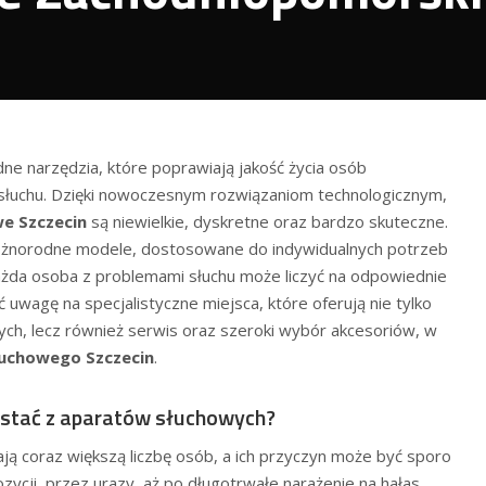
ne narzędzia, które poprawiają jakość życia osób
 słuchu. Dzięki nowoczesnym rozwiązaniom technologicznym,
e Szczecin
są niewielkie, dyskretne oraz bardzo skuteczne.
óżnorodne modele, dostosowane do indywidualnych potrzeb
ażda osoba z problemami słuchu może liczyć na odpowiednie
 uwagę na specjalistyczne miejsca, które oferują nie tylko
ch, lecz również serwis oraz szeroki wybór akcesoriów, w
łuchowego Szczecin
.
ystać z aparatów słuchowych?
ą coraz większą liczbę osób, a ich przyczyn może być sporo
ycji, przez urazy, aż po długotrwałe narażenie na hałas.