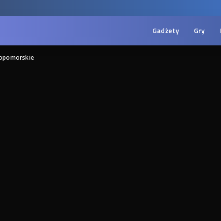
Gadżety
Gry
iopomorskie