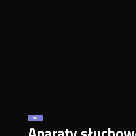
INNE
Aparaty słuchow