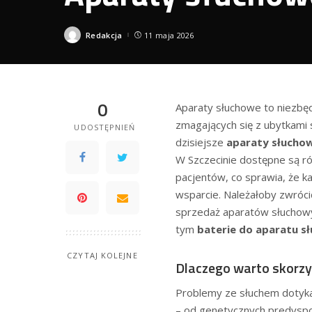
Redakcja
11 maja 2026
Posted
by
0
Aparaty słuchowe to niezbęd
zmagających się z ubytkami
UDOSTĘPNIEŃ
dzisiejsze
aparaty słuchow
W Szczecinie dostępne są r
pacjentów, co sprawia, że k
wsparcie. Należałoby zwrócić
sprzedaż aparatów słuchowy
tym
baterie do aparatu s
CZYTAJ KOLEJNE
Dlaczego warto skorz
Problemy ze słuchem dotykaj
– od genetycznych predyspoz