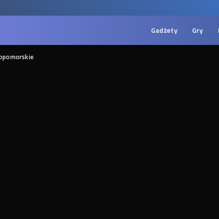
Gadżety
Gry
iopomorskie