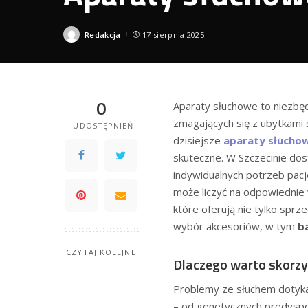
Redakcja
17 sierpnia 2025
Posted
by
0
Aparaty słuchowe to niezbęd
zmagających się z ubytkami
UDOSTĘPNIEŃ
dzisiejsze
aparaty słuchow
skuteczne. W Szczecinie do
indywidualnych potrzeb pac
może liczyć na odpowiednie 
które oferują nie tylko spr
wybór akcesoriów, w tym
b
CZYTAJ KOLEJNE
Dlaczego warto skorz
Problemy ze słuchem dotykaj
– od genetycznych predyspoz