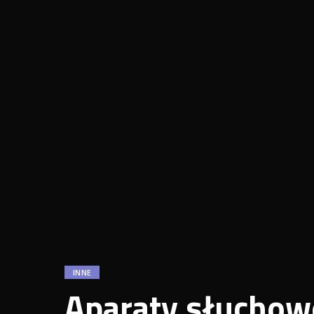
INNE
Aparaty słuchow