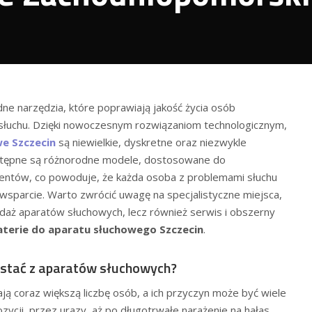
ne narzędzia, które poprawiają jakość życia osób
 słuchu. Dzięki nowoczesnym rozwiązaniom technologicznym,
e Szczecin
są niewielkie, dyskretne oraz niezwykle
stępne są różnorodne modele, dostosowane do
jentów, co powoduje, że każda osoba z problemami słuchu
wsparcie. Warto zwrócić uwagę na specjalistyczne miejsca,
zedaż aparatów słuchowych, lecz również serwis i obszerny
aterie do aparatu słuchowego Szczecin
.
ystać z aparatów słuchowych?
ą coraz większą liczbę osób, a ich przyczyn może być wiele
ycji, przez urazy, aż po długotrwałe narażenie na hałas.