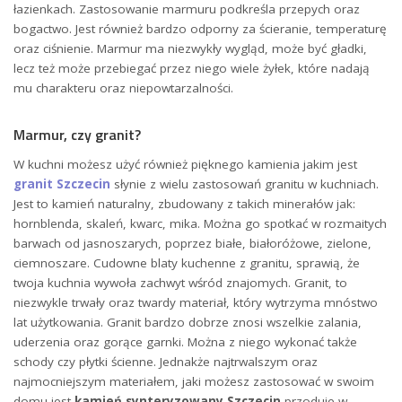
łazienkach. Zastosowanie marmuru podkreśla przepych oraz
bogactwo. Jest również bardzo odporny za ścieranie, temperaturę
oraz ciśnienie. Marmur ma niezwykły wygląd, może być gładki,
lecz też może przebiegać przez niego wiele żyłek, które nadają
mu charakteru oraz niepowtarzalności.
Marmur, czy granit?
W kuchni możesz użyć również pięknego kamienia jakim jest
granit Szczecin
słynie z wielu zastosowań granitu w kuchniach.
Jest to kamień naturalny, zbudowany z takich minerałów jak:
hornblenda, skaleń, kwarc, mika. Można go spotkać w rozmaitych
barwach od jasnoszarych, poprzez białe, białoróżowe, zielone,
ciemnoszare. Cudowne blaty kuchenne z granitu, sprawią, że
twoja kuchnia wywoła zachwyt wśród znajomych. Granit, to
niezwykle trwały oraz twardy materiał, który wytrzyma mnóstwo
lat użytkowania. Granit bardzo dobrze znosi wszelkie zalania,
uderzenia oraz gorące garnki. Można z niego wykonać także
schody czy płytki ścienne. Jednakże najtrwalszym oraz
najmocniejszym materiałem, jaki możesz zastosować w swoim
domu jest
kamień synteryzowany Szczecin
przoduje w