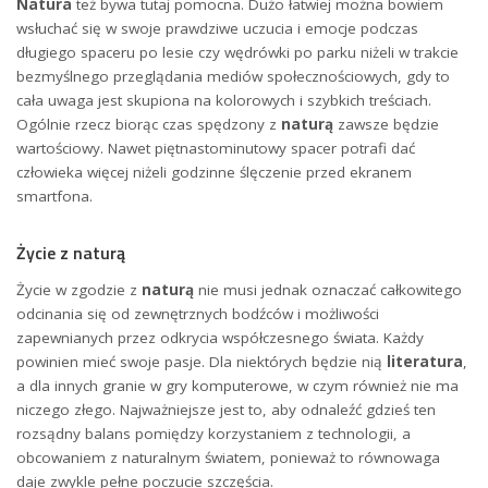
Natura
też bywa tutaj pomocna. Dużo łatwiej można bowiem
wsłuchać się w swoje prawdziwe uczucia i emocje podczas
długiego spaceru po lesie czy wędrówki po parku niżeli w trakcie
bezmyślnego przeglądania mediów społecznościowych, gdy to
cała uwaga jest skupiona na kolorowych i szybkich treściach.
Ogólnie rzecz biorąc czas spędzony z
naturą
zawsze będzie
wartościowy. Nawet piętnastominutowy spacer potrafi dać
człowieka więcej niżeli godzinne ślęczenie przed ekranem
smartfona.
Życie z naturą
Życie w zgodzie z
naturą
nie musi jednak oznaczać całkowitego
odcinania się od zewnętrznych bodźców i możliwości
zapewnianych przez odkrycia współczesnego świata. Każdy
powinien mieć swoje pasje. Dla niektórych będzie nią
literatura
,
a dla innych granie w gry komputerowe, w czym również nie ma
niczego złego. Najważniejsze jest to, aby odnaleźć gdzieś ten
rozsądny balans pomiędzy korzystaniem z technologii, a
obcowaniem z naturalnym światem, ponieważ to równowaga
daje zwykle pełne poczucie szczęścia.