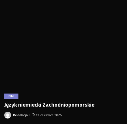
INNE
Język niemiecki Zachodniopomorskie
Redakcja
13 czerwca 2026
Posted
by