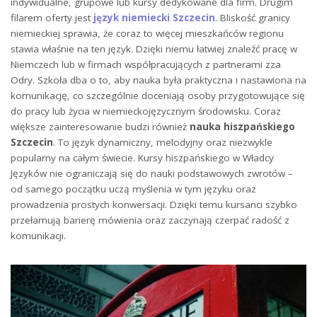
indywidualne, grupowe lub kursy dedykowane dla firm. Drugim
filarem oferty jest
język niemiecki Szczecin
. Bliskość granicy
niemieckiej sprawia, że coraz to więcej mieszkańców regionu
stawia właśnie na ten język. Dzięki niemu łatwiej znaleźć pracę w
Niemczech lub w firmach współpracujących z partnerami zza
Odry. Szkoła dba o to, aby nauka była praktyczna i nastawiona na
komunikację, co szczególnie doceniają osoby przygotowujące się
do pracy lub życia w niemieckojęzycznym środowisku. Coraz
większe zainteresowanie budzi również
nauka hiszpańskiego
Szczecin
. To język dynamiczny, melodyjny oraz niezwykle
popularny na całym świecie. Kursy hiszpańskiego w Władcy
Języków nie ograniczają się do nauki podstawowych zwrotów –
od samego początku uczą myślenia w tym języku oraz
prowadzenia prostych konwersacji. Dzięki temu kursanci szybko
przełamują barierę mówienia oraz zaczynają czerpać radość z
komunikacji.