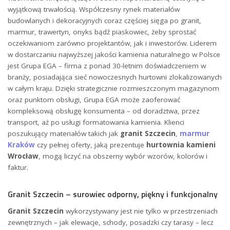
wyjątkową trwałością. Współczesny rynek materiałów
budowlanych i dekoracyjnych coraz częściej sięga po granit,
marmur, trawertyn, onyks bądź piaskowiec, żeby sprostać
oczekiwaniom zarówno projektantów, jak i inwestorów. Liderem
w dostarczaniu najwyższej jakości kamienia naturalnego w Polsce
jest Grupa EGA – firma z ponad 30-letnim doświadczeniem w
branży, posiadająca sieć nowoczesnych hurtowni zlokalizowanych
w całym kraju. Dzięki strategicznie rozmieszczonym magazynom
oraz punktom obsługi, Grupa EGA może zaoferować
kompleksową obsługę konsumenta – od doradztwa, przez
transport, aż po usługi formatowania kamienia. Klienci
poszukujący materiałów takich jak
granit Szczecin
,
marmur
Kraków
czy pełnej oferty, jaką prezentuje
hurtownia kamieni
Wrocław
, mogą liczyć na obszerny wybór wzorów, kolorów i
faktur.
Granit Szczecin – surowiec odporny, piękny i funkcjonalny
Granit Szczecin
wykorzystywany jest nie tylko w przestrzeniach
zewnętrznych – jak elewacje, schody, posadzki czy tarasy – lecz