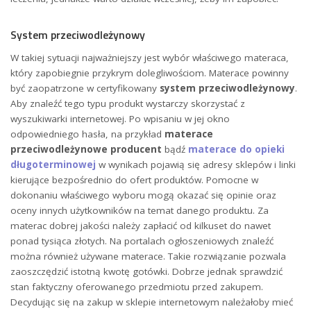
System przeciwodleżynowy
W takiej sytuacji najważniejszy jest wybór właściwego materaca,
który zapobiegnie przykrym dolegliwościom. Materace powinny
być zaopatrzone w certyfikowany
system przeciwodleżynowy
.
Aby znaleźć tego typu produkt wystarczy skorzystać z
wyszukiwarki internetowej. Po wpisaniu w jej okno
odpowiedniego hasła, na przykład
materace
przeciwodleżynowe producent
bądź
materace do opieki
długoterminowej
w wynikach pojawią się adresy sklepów i linki
kierujące bezpośrednio do ofert produktów. Pomocne w
dokonaniu właściwego wyboru mogą okazać się opinie oraz
oceny innych użytkowników na temat danego produktu. Za
materac dobrej jakości należy zapłacić od kilkuset do nawet
ponad tysiąca złotych. Na portalach ogłoszeniowych znaleźć
można również używane materace. Takie rozwiązanie pozwala
zaoszczędzić istotną kwotę gotówki. Dobrze jednak sprawdzić
stan faktyczny oferowanego przedmiotu przed zakupem.
Decydując się na zakup w sklepie internetowym należałoby mieć