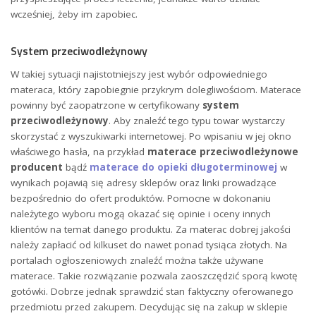
wcześniej, żeby im zapobiec.
System przeciwodleżynowy
W takiej sytuacji najistotniejszy jest wybór odpowiedniego
materaca, który zapobiegnie przykrym dolegliwościom. Materace
powinny być zaopatrzone w certyfikowany
system
przeciwodleżynowy
. Aby znaleźć tego typu towar wystarczy
skorzystać z wyszukiwarki internetowej. Po wpisaniu w jej okno
właściwego hasła, na przykład
materace przeciwodleżynowe
producent
bądź
materace do opieki długoterminowej
w
wynikach pojawią się adresy sklepów oraz linki prowadzące
bezpośrednio do ofert produktów. Pomocne w dokonaniu
należytego wyboru mogą okazać się opinie i oceny innych
klientów na temat danego produktu. Za materac dobrej jakości
należy zapłacić od kilkuset do nawet ponad tysiąca złotych. Na
portalach ogłoszeniowych znaleźć można także używane
materace. Takie rozwiązanie pozwala zaoszczędzić sporą kwotę
gotówki. Dobrze jednak sprawdzić stan faktyczny oferowanego
przedmiotu przed zakupem. Decydując się na zakup w sklepie