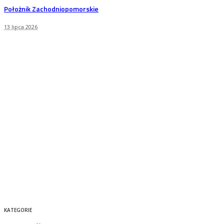
Położnik Zachodniopomorskie
13 lipca 2026
KATEGORIE