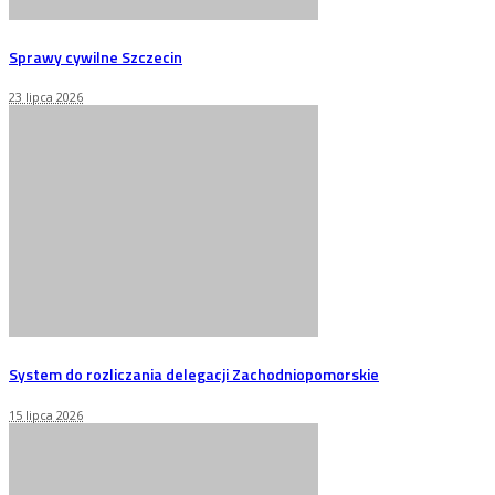
Sprawy cywilne Szczecin
23 lipca 2026
System do rozliczania delegacji Zachodniopomorskie
15 lipca 2026