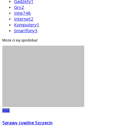
Gadżety
1
Gry
2
Inne
748
Internet
2
Komputery
1
Smartfony
5
Może ci się spodobać
INNE
Sprawy cywilne Szczecin