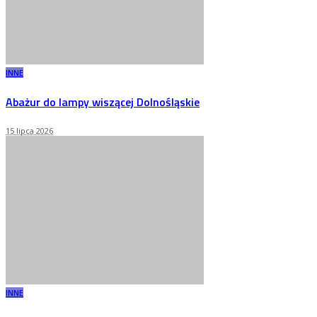
INNE
Abażur do lampy wiszącej Dolnośląskie
15 lipca 2026
INNE