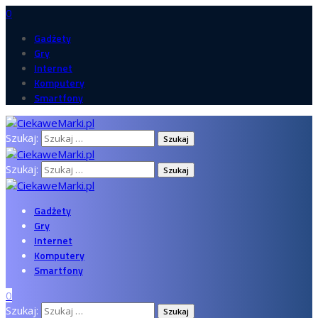
0
Gadżety
Gry
Internet
Komputery
Smartfony
Szukaj:
Szukaj:
Gadżety
Gry
Internet
Komputery
Smartfony
0
Szukaj: