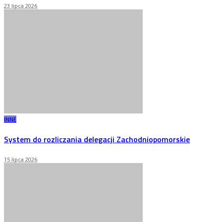
23 lipca 2026
INNE
System do rozliczania delegacji Zachodniopomorskie
15 lipca 2026