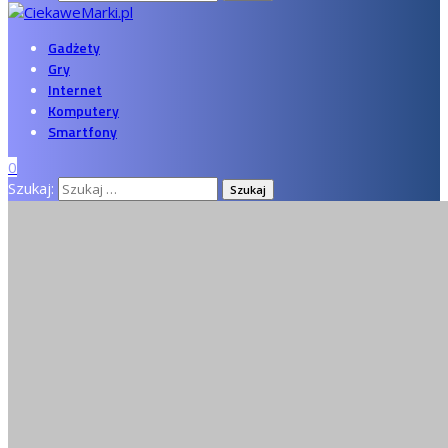
Gadżety
Gry
Internet
Komputery
Smartfony
0
Szukaj: