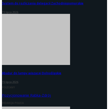
System do rozliczania delegacji Zachodniopomorskie
15 lipca 2026
Abażur do lampy wiszącej Dolnośląskie
15 lipca 2026
POLECAMY
Pozycjonowanie Rabka-Zdrój
REDAKCJA POLECA