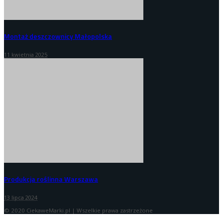
Montaż deszczownicy Małopolska
11 kwietnia 2025
Produkcja roślinna Warszawa
13 lipca 2024
© 2020 CiekaweMarki.pl | Wszelkie prawa zastrzeżone