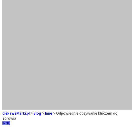
CiekaweMarki.pl
>
Blog
>
Inne
>
Odpowiednie odżywanie kluczem do
zdrowia
INNE