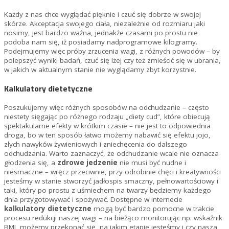
Każdy z nas chce wyglądać pięknie i czuć się dobrze w swojej
skórze. Akceptacja swojego ciała, niezależnie od rozmiaru jaki
nosimy, jest bardzo ważna, jednakże czasami po prostu nie
podoba nam się, iż posiadamy nadprogramowe kilogramy.
Podejmujemy więc próby zrzucenia wagi, z różnych powodów – by
polepszyć wyniki badań, czuć się lżej czy też zmieścić się w ubrania,
w jakich w aktualnym stanie nie wyglądamy zbyt korzystnie.
Kalkulatory dietetyczne
Poszukujemy więc różnych sposobów na odchudzanie – często
niestety sięgając po różnego rodzaju „diety cud”, które obiecują
spektakularne efekty w krótkim czasie – nie jest to odpowiednia
droga, bo w ten sposób łatwo możemy nabawić się efektu jojo,
złych nawyków żywieniowych i zniechęcenia do dalszego
odchudzania. Warto zaznaczyć, że odchudzanie wcale nie oznacza
głodzenia się, a
zdrowe jedzenie
nie musi być nudne i
niesmaczne – wręcz przeciwnie, przy odrobinie chęci i kreatywności
jesteśmy w stanie stworzyć jadłospis smaczny, pełnowartościowy i
taki, który po prostu z uśmiechem na twarzy będziemy każdego
dnia przygotowywać i spożywać. Dostępne w internecie
kalkulatory dietetyczne
mogą być bardzo pomocne w trakcie
procesu redukcji naszej wagi – na bieżąco monitorując np. wskaźnik
BMI, możemy przekonać się, na jakim etapie jesteśmy i czy nasza