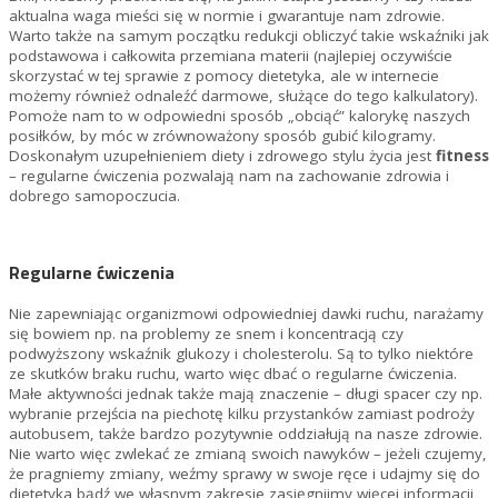
aktualna waga mieści się w normie i gwarantuje nam zdrowie.
Warto także na samym początku redukcji obliczyć takie wskaźniki jak
podstawowa i całkowita przemiana materii (najlepiej oczywiście
skorzystać w tej sprawie z pomocy dietetyka, ale w internecie
możemy również odnaleźć darmowe, służące do tego kalkulatory).
Pomoże nam to w odpowiedni sposób „obciąć” kalorykę naszych
posiłków, by móc w zrównoważony sposób gubić kilogramy.
Doskonałym uzupełnieniem diety i zdrowego stylu życia jest
fitness
– regularne ćwiczenia pozwalają nam na zachowanie zdrowia i
dobrego samopoczucia.
Regularne ćwiczenia
Nie zapewniając organizmowi odpowiedniej dawki ruchu, narażamy
się bowiem np. na problemy ze snem i koncentracją czy
podwyższony wskaźnik glukozy i cholesterolu. Są to tylko niektóre
ze skutków braku ruchu, warto więc dbać o regularne ćwiczenia.
Małe aktywności jednak także mają znaczenie – długi spacer czy np.
wybranie przejścia na piechotę kilku przystanków zamiast podroży
autobusem, także bardzo pozytywnie oddziałują na nasze zdrowie.
Nie warto więc zwlekać ze zmianą swoich nawyków – jeżeli czujemy,
że pragniemy zmiany, weźmy sprawy w swoje ręce i udajmy się do
dietetyka bądź we własnym zakresie zasięgnijmy więcej informacji