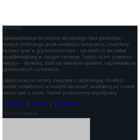
INFORMACJE
CiekaweMarki.pl to miejsce dla każdego fana gadżetów i
nowych technologii. Jeżeli uwielbiasz komputery, smartfony,
kochasz grać w gry komputerowe – sprawdź co dla ciebie
opublikowaliśmy w naszym serwisie. Twórz razem z nami to
miejsce – dyskutuj, dziel się własnymi opiniami, odpowiadaj na
pytania innych czytelników.
Lubisz pisać na tematy związane z technologią, chciałbyś
zostać redaktorem w naszym serwisie? Skontaktuj się z nami,
napisz nam o sobie. Chętnie podejmiemy współpracę.
O serwisie
|
Kontakt
|
Współpraca
OSTATNIE PUBLIKACJE