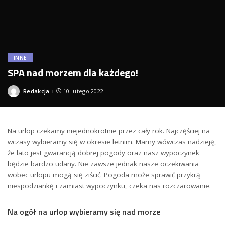
INNE
SPA nad morzem dla każdego!
Redakcja
10 lutego 2022
Posted
by
Na urlop czekamy niejednokrotnie przez cały rok. Najczęściej na
wczasy wybieramy się w okresie letnim. Mamy wówczas nadzieję,
że lato jest gwarancją dobrej pogody oraz nasz wypoczynek
będzie bardzo udany. Nie zawsze jednak nasze oczekiwania
wobec urlopu mogą się ziścić. Pogoda może sprawić przykrą
niespodziankę i zamiast wypoczynku, czeka nas rozczarowanie.
Na ogół na urlop wybieramy się nad morze