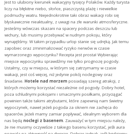
Jest to ulubiony kierunek wakacyjny tysięcy Polaków. Każdy turysta
liczy na błękitne niebo, słońce, piaszczystą plażę i niewielkie
podmuchy wiatru. Niejednokrotnie taki obraz wakacji robi się
błyskawicznie nieaktualny, z uwagi na złe warunki atmosferyczne.
Jesteśmy wówczas skazani na spacery podczas deszczu lub
wichury, lub musimy przebywać w nudnym pokoju, który
wynajęliśmy. W takim przypadku urlop stanie się udręką. Jak temu
zapobiec oraz zminimalizować ryzyko nerwów w czasie
wymarzonego wypoczynku? Recepta jest prosta! Wybierając
miejsce wypoczynku sprawdźmy nie tylko prognozę pogody.
Ustalmy, czy w miejscu, w którym się zatrzymamy w czasie
wakacji, jest coś więcej, niż jedynie pokój noclegowy oraz
śniadanie.
Hotele nad morzem
posiadają szereg atrakcji, z
których możemy korzystać niezależnie od pogody. Dobry hotel,
poza schludnymi pokojami i smacznymi posiłkami, przyciągać
powinien także takimi atrybutami, które zapewnią nam świetny
wypoczynek, nawet jeżeli pogoda za oknem nie zachęca do
spacerów. Jeżeli mamy zamiar popływać, idealnym wyborem dla
nas będą
noclegi z basenem
. Zauważyć w tym miejscu należy,
że nie musimy oczywiście z takiego basenu korzystać, jeśli aura
pozwala na aktywność na dworze. Dobrze jednak, jeśli będziemy