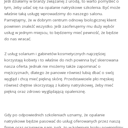
Jeśli działamy w branży związanej z urodą, to warto pomyśleć o
tym, żeby udać się na opalanie natryskowe szkolenia. Być może
właśnie taką usługę wprowadzimy do naszego salonu.
Pamiętajmy, że w dobrym centrum odnowy biologicznej klient
powinien znaleźć wszystko. Jeśli zaoferujemy mu duży wybór
usług w jednym miejscu, to będziemy mieć pewność, że będzie
do nas wracać.
Z usług solarium i gabinetów kosmetycznych najczęściej
korzystają kobiety i to właśnie do nich powinna być skierowana
nasza oferta. Jednak nie możemy także zapominać o
mężczyznach, dlatego że panowie również lubią dbać o swój
wygląd i chcą mieć piękną skórę. Przedstawiciele płci męskiej
również chętnie skorzystają z kabiny natryskowej, żeby mieć
piękną oraz zdrowo wyglądającą opaleniznę.
Gdy po odpowiednich szkoleniach uznamy, że opalanie
natryskowe będzie pasować do usług oferowanych przez naszą
firmę oraz przyniesie nam zysk, to w kolejnym kroku powinniśmy