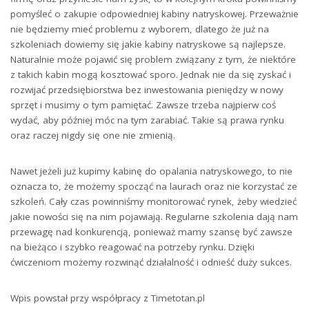
pomyśleć o zakupie odpowiedniej kabiny natryskowej. Przeważnie
nie będziemy mieć problemu z wyborem, dlatego że już na
szkoleniach dowiemy się jakie kabiny natryskowe są najlepsze.
Naturalnie może pojawić się problem związany z tym, że niektóre
z takich kabin mogą kosztować sporo. Jednak nie da się zyskać i
rozwijać przedsiębiorstwa bez inwestowania pieniędzy w nowy
sprzęt i musimy o tym pamiętać. Zawsze trzeba najpierw coś
wydać, aby później móc na tym zarabiać. Takie są prawa rynku
oraz raczej nigdy się one nie zmienią.
Nawet jeżeli już kupimy kabinę do opalania natryskowego, to nie
oznacza to, że możemy spocząć na laurach oraz nie korzystać ze
szkoleń. Cały czas powinniśmy monitorować rynek, żeby wiedzieć
jakie nowości się na nim pojawiają. Regularne szkolenia dają nam
przewagę nad konkurencją, ponieważ mamy szansę być zawsze
na bieżąco i szybko reagować na potrzeby rynku. Dzięki
ćwiczeniom możemy rozwinąć działalność i odnieść duży sukces.
Wpis powstał przy współpracy z Timetotan.pl