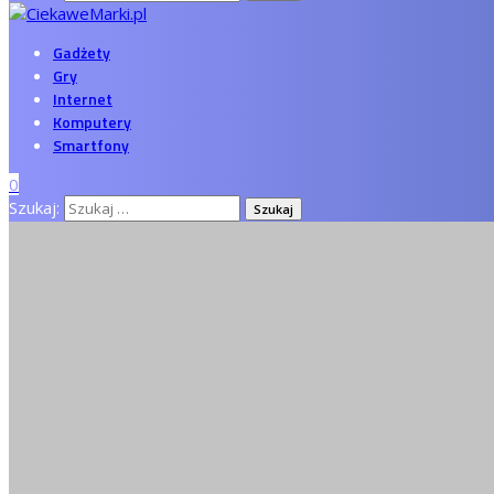
Gadżety
Gry
Internet
Komputery
Smartfony
0
Szukaj: