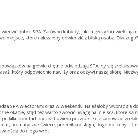
wiedzić dobre SPA. Zarówno kobiety, jak i mężczyźni uwielbiają ma
e miejsce, które należałoby odwiedzić z bliską osobą. Dlaczego
bowiązków na głowie chętnie odwiedzają SPA, by się zrelaksować
ż, który odpowiednio nawilży oraz odżywi naszą skórę. Niezwykl
edza SPA wieczorami oraz w weekendy. Należałoby wybrać się do 
óżne okazje, stąd też warto zwrócić uwagę na miejsca, które są ni
Już po kilku minutach można bowiem poczuć się niesamowicie zre
klimat, aromatyczne świece, przemiła obsługa, dogodne ceny – t
pewnością do niego wróci.