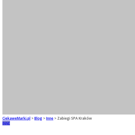
CiekaweMarki.pl
>
Blog
>
Inne
>
Zabiegi SPA Kraków
INNE