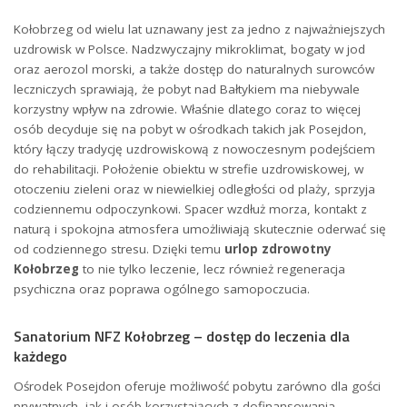
Kołobrzeg od wielu lat uznawany jest za jedno z najważniejszych
uzdrowisk w Polsce. Nadzwyczajny mikroklimat, bogaty w jod
oraz aerozol morski, a także dostęp do naturalnych surowców
leczniczych sprawiają, że pobyt nad Bałtykiem ma niebywale
korzystny wpływ na zdrowie. Właśnie dlatego coraz to więcej
osób decyduje się na pobyt w ośrodkach takich jak Posejdon,
który łączy tradycję uzdrowiskową z nowoczesnym podejściem
do rehabilitacji. Położenie obiektu w strefie uzdrowiskowej, w
otoczeniu zieleni oraz w niewielkiej odległości od plaży, sprzyja
codziennemu odpoczynkowi. Spacer wzdłuż morza, kontakt z
naturą i spokojna atmosfera umożliwiają skutecznie oderwać się
od codziennego stresu. Dzięki temu
urlop zdrowotny
Kołobrzeg
to nie tylko leczenie, lecz również regeneracja
psychiczna oraz poprawa ogólnego samopoczucia.
Sanatorium NFZ Kołobrzeg – dostęp do leczenia dla
każdego
Ośrodek Posejdon oferuje możliwość pobytu zarówno dla gości
prywatnych, jak i osób korzystających z dofinansowania.