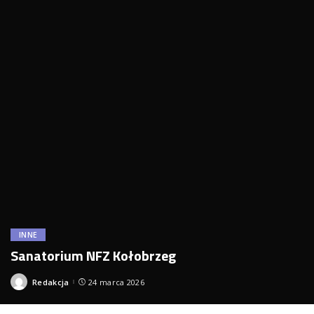
INNE
Sanatorium NFZ Kołobrzeg
Redakcja
24 marca 2026
Posted
by