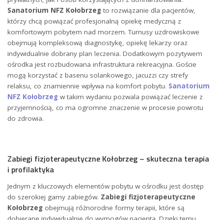
Sanatorium NFZ Kołobrzeg
to rozwiązanie dla pacjentów,
którzy chcą powiązać profesjonalną opiekę medyczną z
komfortowym pobytem nad morzem. Turnusy uzdrowiskowe
obejmują kompleksową diagnostykę, opiekę lekarzy oraz
indywidualnie dobrany plan leczenia. Dodatkowym pozytywem
ośrodka jest rozbudowana infrastruktura rekreacyjna. Goście
mogą korzystać z basenu solankowego, jacuzzi czy strefy
relaksu, co znamiennie wpływa na komfort pobytu.
Sanatorium
NFZ Kołobrzeg
w takim wydaniu pozwala powiązać leczenie z
przyjemnością, co ma ogromne znaczenie w procesie powrotu
do zdrowia.
Zabiegi fizjoterapeutyczne Kołobrzeg – skuteczna terapia
i profilaktyka
Jednym z kluczowych elementów pobytu w ośrodku jest dostęp
do szerokiej gamy zabiegów.
Zabiegi fizjoterapeutyczne
Kołobrzeg
obejmują różnorodne formy terapii, które są
dobierane indywidualnie do wymogów pacjenta. Dzięki temu