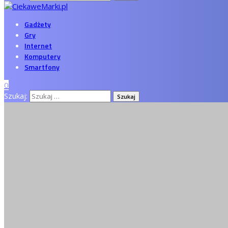
Gadżety
Gry
Internet
Komputery
Smartfony
0
Szukaj: