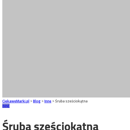
CiekaweMarki.pl
>
Blog
>
Inne
>
Śruba sześciokątna
INNE
Śruba sześciokątna