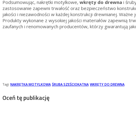
Podsumowując, nakrętki motylkowe,
wkręty do drewna
i śrub
zastosowanie zapewni trwałość oraz bezpieczeństwo konstrukcj
jakości i niezawodności w każdej konstrukcji drewnianej. Ważne 
Produkty wykonane z wysokiej jakości materiałów zapewnią trw
zaufanych i renomowanych producentów, którzy gwarantują jak
Tagi
NAKRĘTKA MOTYLKOWA
ŚRUBA SZEŚCIOKĄTNA
WKRĘTY DO DREWNA
Oceń tę publikację